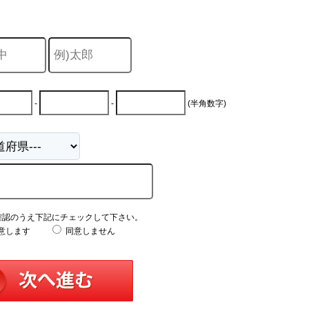
-
-
(半角数字)
確認のうえ下記にチェックして下さい。
意します
同意しません