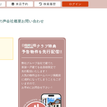
り
来店予約
検索履歴
ログイン
の声
会社概要
お問い合わせ
クラブ特典
予告物件
先行配信!!
を
弊社グループ会社で建てた
新築一戸建てを会員様限定で
先行配信いたします！
人気の物件はホームページ掲載前
に成約になってしまうこともござ
いますので、
お早めにお問合せ下さい！