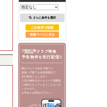
さらに条件を選択
検索ページに戻る
クラブ特典
予告物件
先行配信!!
を
弊社グループ会社で建てた
新築一戸建てを会員様限定で
先行配信いたします！
人気の物件はホームページ掲載前
に成約になってしまうこともござ
いますので、
お早めにお問合せ下さい！