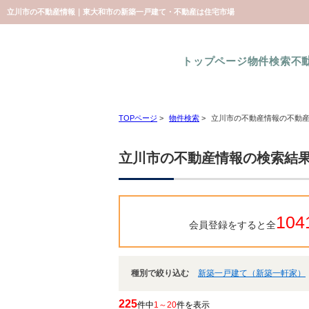
立川市の不動産情報｜東大和市の新築一戸建て・不動産は住宅市場
トップページ
物件検索
不
TOPページ
>
物件検索
>
立川市の不動産情報の不動
立川市の不動産情報の検索結
104
会員登録をすると全
種別で絞り込む
新築一戸建て（新築一軒家）
225
件中
1～20
件を表示