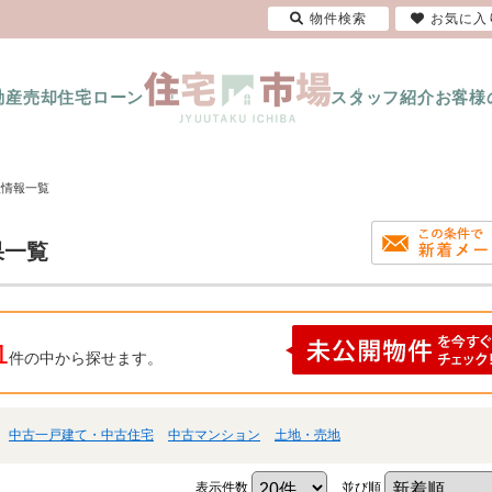
物件検索
お気に入
動産売却
住宅ローン
スタッフ紹介
お客様
産情報一覧
果一覧
1
件の中から探せます。
中古一戸建て・中古住宅
中古マンション
土地・売地
表示件数
並び順