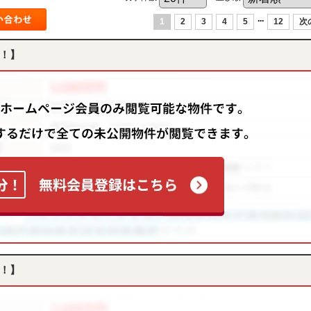
...
1
2
3
4
5
12
次
！】
！】