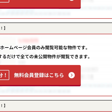
！】
！】