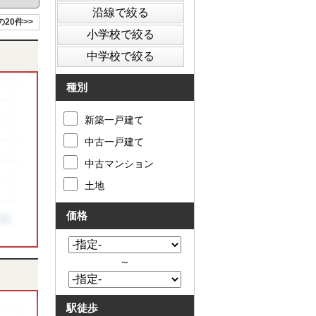
の20件>>
種別
新築一戸建て
中古一戸建て
中古マンション
土地
価格
～
駅徒歩