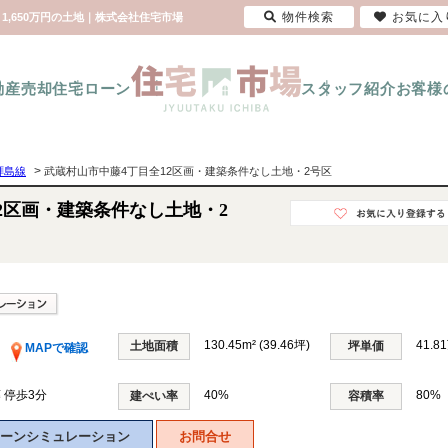
物件検索
お気に入
1,650万円の土地｜株式会社住宅市場
動産売却
住宅ローン
スタッフ紹介
お客様
>
拝島線
武蔵村山市中藤4丁目全12区画・建築条件なし土地・2号区
2区画・建築条件なし土地・2
130.45m² (39.46坪)
41.8
土地面積
坪単価
MAPで確認
 停歩3分
40%
80%
建ぺい率
容積率
ーンシミュレーション
お問合せ