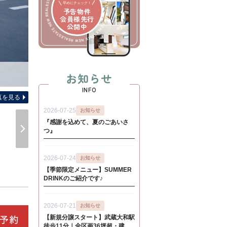
早めにチェック！
予告物件
会員様先行
公開中
お知らせ
-
INFO
真を見る