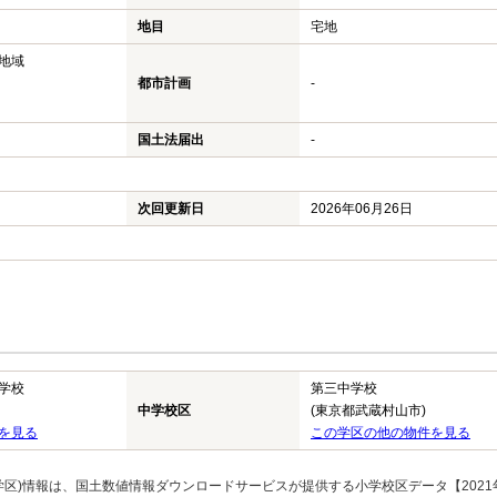
地目
宅地
地域
都市計画
-
国土法届出
-
次回更新日
2026年06月26日
学校
第三中学校
中学校区
(東京都武蔵村山市)
を見る
この学区の他の物件を見る
区)情報は、国土数値情報ダウンロードサービスが提供する小学校区データ【2021