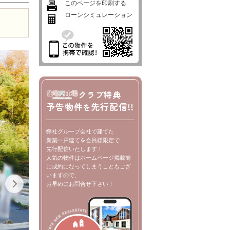
このページを印刷する
ローンシミュレーション
クラブ特典
予告物件
先行配信!!
を
弊社グループ会社で建てた
新築一戸建てを会員様限定で
先行配信いたします！
人気の物件はホームページ掲載前
に成約になってしまうこともござ
いますので、
お早めにお問合せ下さい！