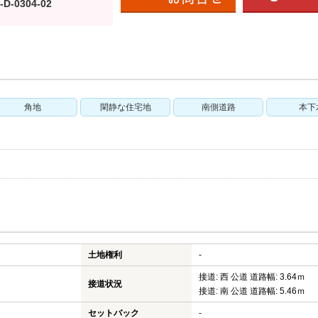
-D-0304-02
角地
閑静な住宅地
南側道路
本下
土地権利
-
接道: 西 公道 道路幅: 3.64ｍ
接道状況
接道: 南 公道 道路幅: 5.46ｍ
セットバック
-