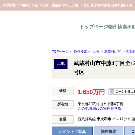
武蔵村山市中藤4丁目全12区画・建築条件なし土地・2号区 東京都武蔵村山市中藤4丁目｜
トップページ
物件検索
不
>
>
TOPページ
>
物件検索
>
土地
武蔵村山市
西武
武蔵村山市中藤4丁目全1
土地
号区
価格
1,650万円
東京都武蔵村山市中藤4丁目
所在地
この地域周辺の物件を見る
西武拝島線
東大和市
バス17分 中藤
交通
ポイント / 写真
物件概要
ロ