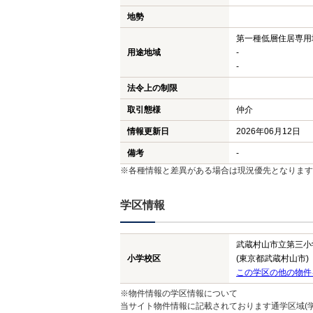
地勢
第一種低層住居専用
用途地域
-
-
法令上の制限
取引態様
仲介
情報更新日
2026年06月12日
備考
-
※各種情報と差異がある場合は現況優先となります
学区情報
武蔵村山市立第三小
小学校区
(東京都武蔵村山市)
この学区の他の物件
※物件情報の学区情報について
当サイト物件情報に記載されております通学区域(学