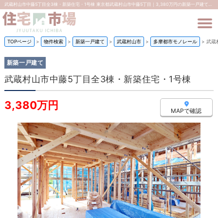
武蔵村山市中藤5丁目全3棟・新築住宅・1号棟 東京都武蔵村山市中藤5丁目｜3,380万円の新築一戸建て｜株式会社住宅市場
TOPページ
>
物件検索
>
新築一戸建て
>
武蔵村山市
>
多摩都市モノレール
>
武蔵
新築一戸建て
武蔵村山市中藤5丁目全3棟・新築住宅・1号棟
3,380万円
MAPで確認