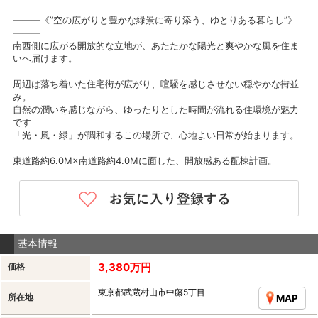
―――《”空の広がりと豊かな緑景に寄り添う、ゆとりある暮らし”》
―――
南西側に広がる開放的な立地が、あたたかな陽光と爽やかな風を住ま
いへ届けます。
周辺は落ち着いた住宅街が広がり、喧騒を感じさせない穏やかな街並
み。
自然の潤いを感じながら、ゆったりとした時間が流れる住環境が魅力
です
「光・風・緑」が調和するこの場所で、心地よい日常が始まります。
東道路約6.0M×南道路約4.0Mに面した、開放感ある配棟計画。
基本情報
3,380万円
価格
東京都武蔵村山市中藤5丁目
所在地
MAP