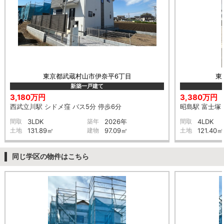
東京都武蔵村山市伊奈平6丁目
東
新築一戸建て
3,180万円
3,380万円
西武立川駅 シドメ窪 バス5分 停歩6分
昭島駅 富士塚 
間取
3LDK
築年
2026年
間取
4LDK
土地
131.89㎡
建物
97.09㎡
土地
121.40㎡
同じ学区の物件はこちら