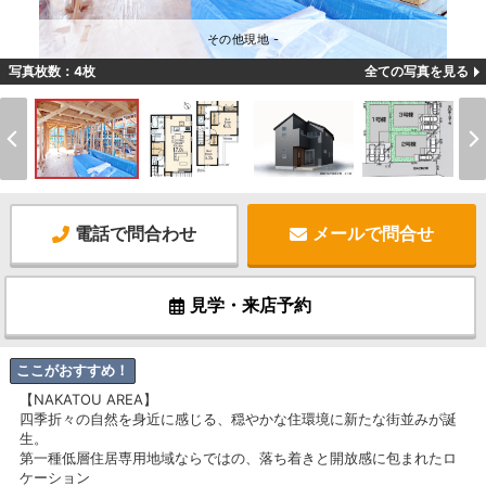
その他現地 -
写真枚数：4枚
全ての写真を見る
電話で問合わせ
メールで問合せ
見学・来店予約
ここがおすすめ！
【NAKATOU AREA】
四季折々の自然を身近に感じる、穏やかな住環境に新たな街並みが誕
生。
第一種低層住居専用地域ならではの、落ち着きと開放感に包まれたロ
ケーション