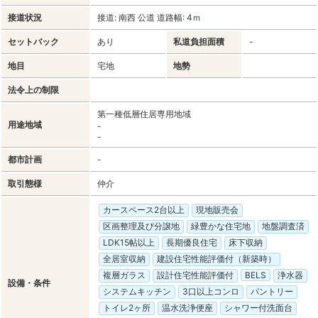
接道状況
接道: 南西 公道 道路幅: 4ｍ
セットバック
あり
私道負担面積
-
地目
宅地
地勢
法令上の制限
第一種低層住居専用地域
用途地域
-
-
都市計画
-
取引態様
仲介
カースペース2台以上
現地販売会
区画整理及び分譲地
緑豊かな住宅地
地盤調査済
LDK15帖以上
長期優良住宅
床下収納
全居室収納
建設住宅性能評価付（新築時）
複層ガラス
設計住宅性能評価付
BELS
浄水器
設備・条件
システムキッチン
3口以上コンロ
パントリー
トイレ2ヶ所
温水洗浄便座
シャワー付洗面台