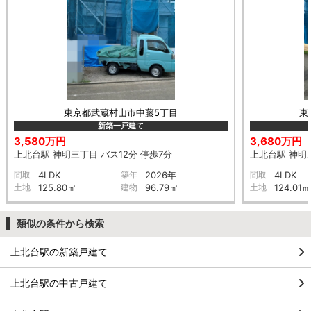
東京都武蔵村山市中藤5丁目
東
新築一戸建て
3,580万円
3,680万円
上北台駅 神明三丁目 バス12分 停歩7分
上北台駅 神明三
間取
4LDK
築年
2026年
間取
4LDK
土地
125.80㎡
建物
96.79㎡
土地
124.01㎡
類似の条件から検索
上北台駅の新築戸建て
上北台駅の中古戸建て