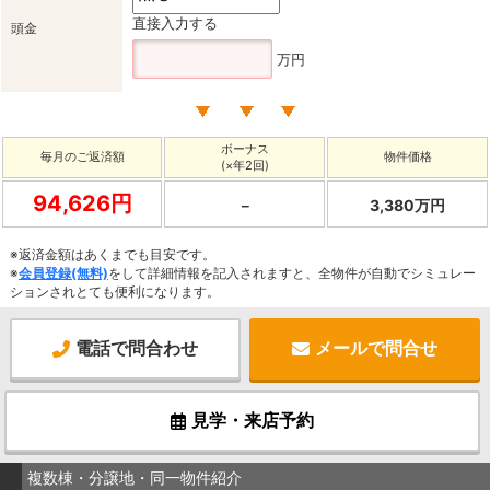
直接入力する
頭金
万円
ボーナス
毎月のご返済額
物件価格
(×年2回)
94,626円
－
3,380万円
※返済金額はあくまでも目安です。
※
会員登録(無料)
をして詳細情報を記入されますと、全物件が自動でシミュレー
ションされとても便利になります。
電話で問合わせ
メールで問合せ
見学・来店予約
複数棟・分譲地・同一物件紹介