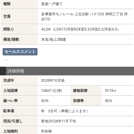
種類
新築一戸建て
多摩都市モノレール 上北台駅 バス12分 神明三丁目 停
交通
歩7分
間取り
4LDK（LDK17/洋室6/洋室5.3/洋室5.2/洋室4.5）
構造/階数
木造/地上2階建
セールスコメント
-
詳細情報
完成年
2026年10月築
土地面積
126m² (公簿)
建物面積
97.19㎡
建ぺい率
40%
容積率
80%
駐車場
有 2台可（車種によります）
現況/引渡し
更地/2026年11月下旬
土地権利
所有権