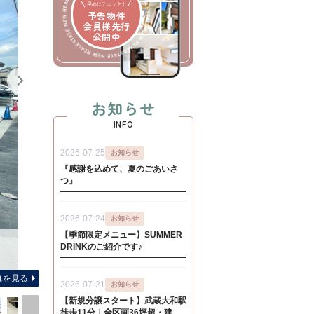
早めにチェック！
予告物件
会員様先行
公開中
お知らせ
INFO
間取り図（
真を見る