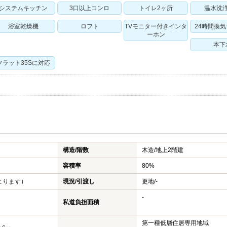
システムキッチン
3口以上コンロ
トイレ2ヶ所
温水洗
浴室乾燥機
ロフト
TVモニター付きインタ
24時間換
ーホン
本下
フラット35Sに対応
構造/階数
木造/
地上2階建
容積率
80%
よります）
現況/引渡し
更地/-
-
私道負担面積
第一種低層住居専用地域