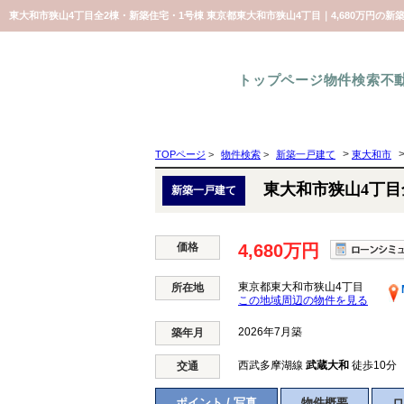
東大和市狭山4丁目全2棟・新築住宅・1号棟 東京都東大和市狭山4丁目｜4,680万円の
トップページ
物件検索
不
>
TOPページ
>
物件検索
>
新築一戸建て
東大和市
東大和市狭山4丁目
新築一戸建て
価格
4,680万円
東京都東大和市狭山4丁目
所在地
この地域周辺の物件を見る
2026年7月築
築年月
西武多摩湖線
武蔵大和
徒歩10分
交通
ポイント / 写真
物件概要
ロ