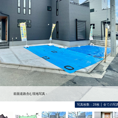
前面道路含む現地写真 -
写真枚数：28枚
全ての写