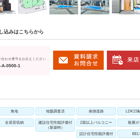
し込みはこちらから
い合わせ番号をお伝えください
-A-0500-1
角地
地盤調査済
南側道路
LDK15
全居室収納
建設住宅性能評価付
2面以上バルコニー
複層ガ
（新築時）
設計住宅性能評価付
BEL