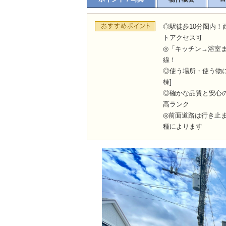
◎駅徒歩10分圏内
トアクセス可
◎「キッチン→浴室
線！
◎使う場所・使う物
棟]
◎確かな品質と安心の
高ランク
◎前面道路は行き止
種によります