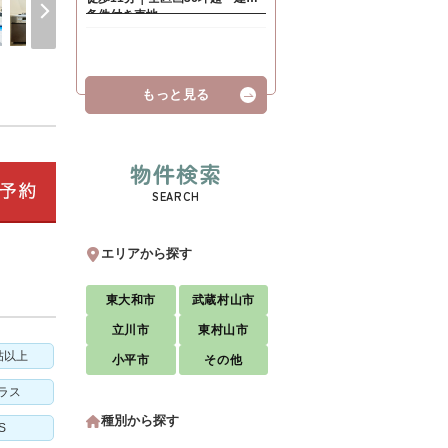
もっと見る
物件検索
SEARCH
エリアから探す
東大和市
武蔵村山市
立川市
東村山市
帖以上
小平市
その他
ラス
種別から探す
S