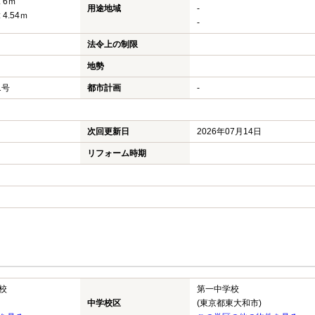
 6ｍ
用途地域
-
 4.54ｍ
-
法令上の制限
地勢
1号
都市計画
-
次回更新日
2026年07月14日
リフォーム時期
校
第一中学校
中学校区
(東京都東大和市)