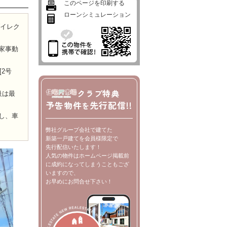
このページを印刷する
ローンシミュレーション
ダイレク
家事動
2号
クラブ特典
級は最
予告物件
先行配信!!
を
し、車
弊社グループ会社で建てた
新築一戸建てを会員様限定で
先行配信いたします！
人気の物件はホームページ掲載前
に成約になってしまうこともござ
いますので、
お早めにお問合せ下さい！