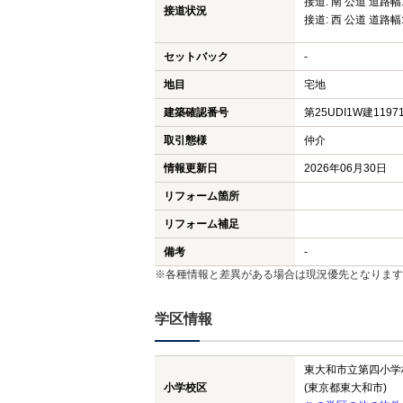
接道: 南 公道 道路幅:
接道状況
接道: 西 公道 道路幅:
セットバック
-
地目
宅地
建築確認番号
第25UDI1W建1197
取引態様
仲介
情報更新日
2026年06月30日
リフォーム箇所
リフォーム補足
備考
-
※各種情報と差異がある場合は現況優先となります
学区情報
東大和市立第四小学
小学校区
(東京都東大和市)