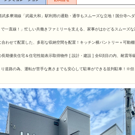
！西武多摩湖線「武蔵大和」駅利用の通勤・通学もスムーズな立地！国分寺へ
まで一直線！」忙しい共働きファミリーを支える、家事がはかどるスムーズな
に合わせて配置した、多彩な収納空間を配置！キッチン横パントリー＋可動棚[
長期優良住宅＆住宅性能表示取得物件 [ 設計・建設 ] 全6項目の内、耐震等
まり道路の為、運転が苦手な奥さまでも安心して駐車ができる並列駐車！※但