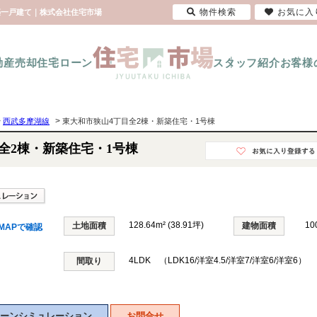
物件検索
お気に入
新築一戸建て｜株式会社住宅市場
動産売却
住宅ローン
スタッフ紹介
お客様
>
>
西武多摩湖線
東大和市狭山4丁目全2棟・新築住宅・1号棟
全2棟・新築住宅・1号棟
128.64m² (38.91坪)
10
土地面積
建物面積
MAPで確認
4LDK （LDK16/洋室4.5/洋室7/洋室6/洋室6）
間取り
ーンシミュレーション
お問合せ