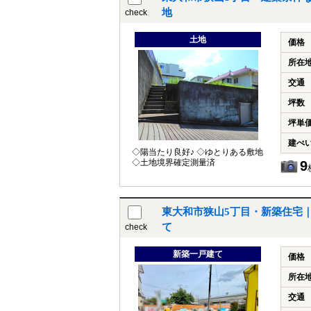
地
check
土地
価格
所在
交通
坪数
坪単
建ぺ
◇陽当たり良好♪ ◇ゆとりある敷地♪
◇土地境界確定測量済
9
東大和市狭山5丁目・新築住宅
て
check
新築一戸建て
価格
所在
交通