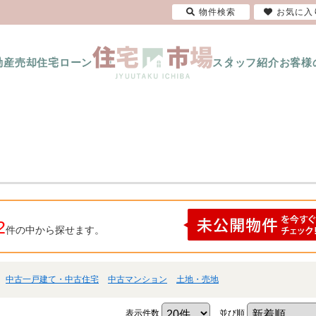
物件検索
お気に入
動産売却
住宅ローン
スタッフ紹介
お客様
2
件の中から探せます。
中古一戸建て・中古住宅
中古マンション
土地・売地
表示件数
並び順