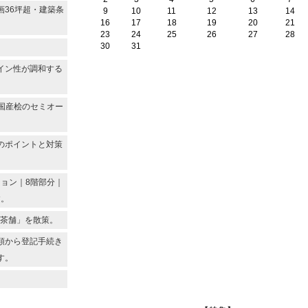
画36坪超・建築条
9
10
11
12
13
14
16
17
18
19
20
21
23
24
25
26
27
28
30
31
イン性が調和する
国産桧のセミオー
のポイントと対策
ョン｜8階部分｜
す。
門茶舗」を散策。
類から登記手続き
す。