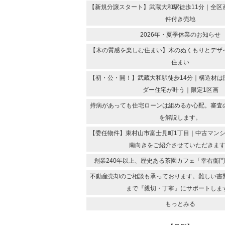
【新規分譲スタート】武蔵大和駅徒歩11分｜全区
件付き売地
2026年・夏季休業のお知らせ
【木の質感を楽しむ住まい】木のぬくもりとデザ
住まい
【初・公・開！】武蔵大和駅徒歩14分｜構造材は
ダー住宅が叶う｜限定1区画
持病があっても住宅ローンは組めるか心配。審査
を解説します。
【委任物件】東村山市富士見町1丁目｜中古マンシ
南向きをご紹介させていただきま
創業240年以上、歴史ある茶園カフェ「幸右衛
不動産売却のご相談も承っております。難しい書
まで『親切・丁寧』にサポートしま
もっとみる