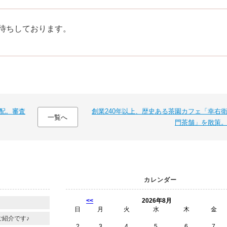
待ちしております。
配。審査
創業240年以上、歴史ある茶園カフェ「幸右
一覧へ
門茶舗」を散策
カレンダー
<<
2026年8月
』
日
月
火
水
木
金
ご紹介です♪
2
3
4
5
6
7