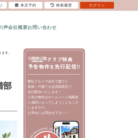
り
来店予約
検索履歴
ログイン
の声
会社概要
お問い合わせ
きます。
クラブ特典
予告物件
先行配信!!
を
弊社グループ会社で建てた
階部
新築一戸建てを会員様限定で
先行配信いたします！
人気の物件はホームページ掲載前
に成約になってしまうこともござ
いますので、
お早めにお問合せ下さい！