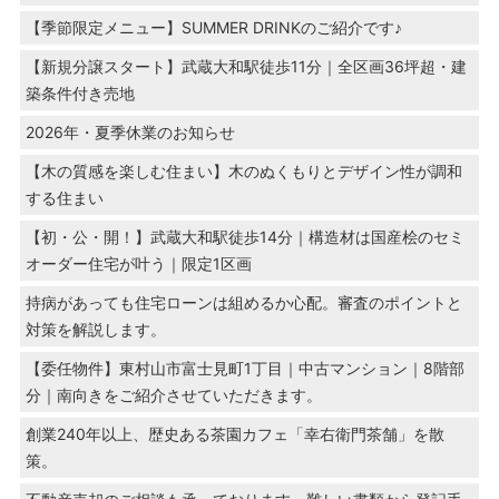
【季節限定メニュー】SUMMER DRINKのご紹介です♪
【新規分譲スタート】武蔵大和駅徒歩11分｜全区画36坪超・建
築条件付き売地
2026年・夏季休業のお知らせ
【木の質感を楽しむ住まい】木のぬくもりとデザイン性が調和
する住まい
【初・公・開！】武蔵大和駅徒歩14分｜構造材は国産桧のセミ
オーダー住宅が叶う｜限定1区画
持病があっても住宅ローンは組めるか心配。審査のポイントと
対策を解説します。
【委任物件】東村山市富士見町1丁目｜中古マンション｜8階部
分｜南向きをご紹介させていただきます。
創業240年以上、歴史ある茶園カフェ「幸右衛門茶舗」を散
策。