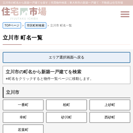
立川市の町名から新築一戸建てを探す｜売買物件検索｜東大和市の新築一戸建て・不動産は住宅市場
TOPページ
>
市区町村検索
>
立川市 町名一覧
立川市 町名一覧
エリア選択画面へ戻る
立川市の町名から新築一戸建てを検索
※町名をクリックすると物件一覧ページに移動します。
立川市
一番町
柏町
上砂町
幸町
砂川町
西砂町
若葉町