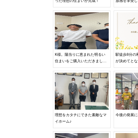
った理想の住まいが完成！
放感を享受し
K様。陽当りに恵まれた明るい
駅徒歩8分の
住まいをご購入いただきまし
が決めてとな
た！
理想をカタチにできた素敵なマ
今後の発展に
イホーム♪