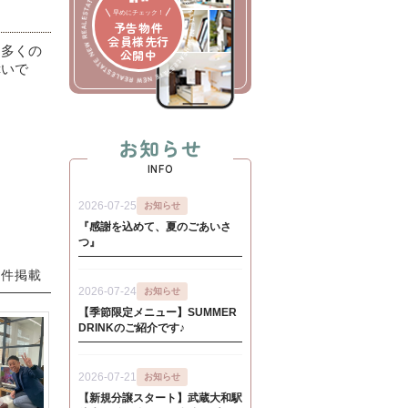
早めにチェック！
予告物件
会員様先行
も多くの
公開中
幸いで
お知らせ
INFO