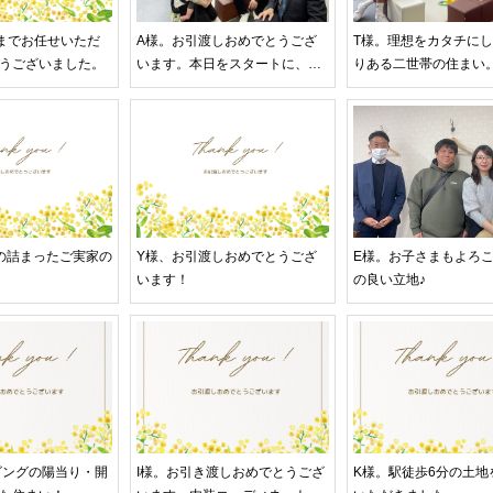
までお任せいただ
A様。お引渡しおめでとうござ
T様。理想をカタチに
うございました。
います。本日をスタートに、素
りある二世帯の住まい
敵な毎日が続きますように。
の詰まったご実家の
Y様、お引渡しおめでとうござ
E様。お子さまもよろ
います！
の良い立地♪
ビングの陽当り・開
I様。お引き渡しおめでとうござ
K様。駅徒歩6分の土地