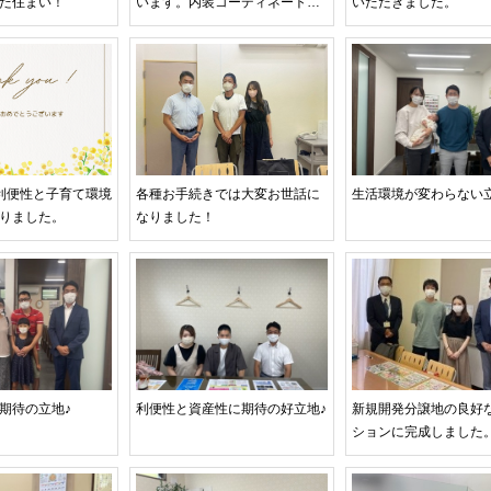
た住まい！
います。内装コーディネートで
いただきました。
素敵な家に大変身！
利便性と子育て環境
各種お手続きでは大変お世話に
生活環境が変わらない立
りました。
なりました！
期待の立地♪
利便性と資産性に期待の好立地♪
新規開発分譲地の良好
ションに完成しました