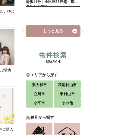
した、ゆと
。
もっと見る
物件検索
SEARCH
こぶ環境
エリアから探す
東大和市
武蔵村山市
立川市
東村山市
小平市
その他
種別から探す
をご購入