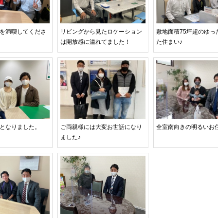
を満喫してくださ
リビングから見たロケーション
敷地面積75坪超のゆっ
は開放感に溢れてました！
た住まい♪
となりました。
ご両親様には大変お世話になり
全室南向きの明るいお
ました♪