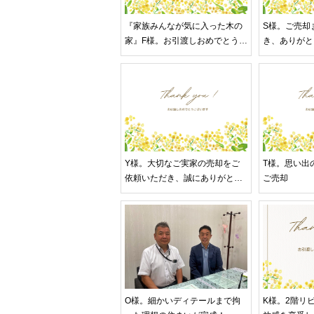
『家族みんなが気に入った木の
S様。ご売却
家』F様。お引渡しおめでとうご
き、ありがと
ざいます
Y様。大切なご実家の売却をご
T様。思い出
依頼いただき、誠にありがとう
ご売却
ございました。
O様。細かいディテールまで拘
K様。2階リ