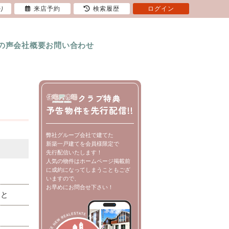
り
来店予約
検索履歴
ログイン
の声
会社概要
お問い合わせ
クラブ特典
予告物件
先行配信!!
を
弊社グループ会社で建てた
新築一戸建てを会員様限定で
先行配信いたします！
人気の物件はホームページ掲載前
に成約になってしまうこともござ
いますので、
お早めにお問合せ下さい！
こと