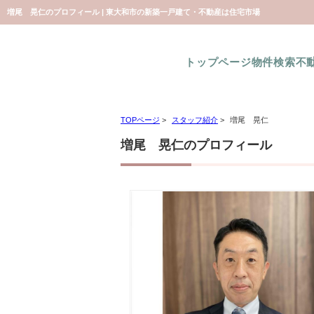
増尾 晃仁のプロフィール | 東大和市の新築一戸建て・不動産は住宅市場
トップページ
物件検索
不
TOPページ
>
スタッフ紹介
>
増尾 晃仁
増尾 晃仁のプロフィール