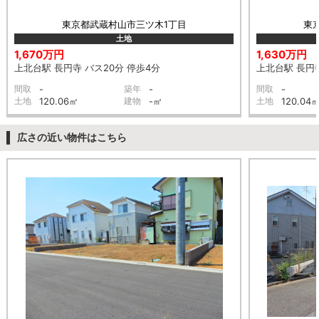
東京都武蔵村山市三ツ木1丁目
東
土地
1,670万円
1,630万円
上北台駅 長円寺 バス20分 停歩4分
上北台駅 長円寺
間取
-
築年
-
間取
-
土地
120.06㎡
建物
-㎡
土地
120.04
広さの近い物件はこちら