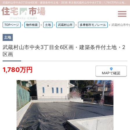
武蔵村山市中央3丁目全6区画・建築条件付土地・2区画 東京都武蔵村山市中央3丁目｜1,780万円の土地｜株式会社住宅市場
TOPページ
>
物件検索
>
土地
>
武蔵村山市
>
多摩都市モノレール
>
武蔵村山市中
土地
武蔵村山市中央3丁目全6区画・建築条件付土地・2
区画
1,780万円
MAPで確認