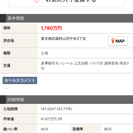
基本情報
1,780万円
価格
東京都武蔵村山市中央3丁目
所在地
MAP
種類
土地
多摩都市モノレール 上北台駅 バス11分 薬師堂前 停歩3
交通
分
セールスコメント
-
詳細情報
土地面積
141.22m² (42.71坪)
坪単価
41.67万円 /坪
建ぺい率
40%
容積率
80%