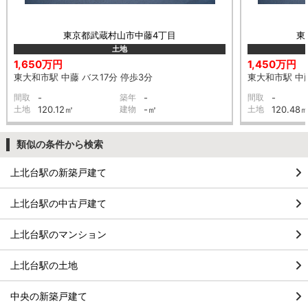
東京都武蔵村山市中藤4丁目
東
土地
1,650万円
1,450万円
東大和市駅 中藤 バス17分 停歩3分
東大和市駅 中藤
間取
-
築年
-
間取
-
土地
120.12㎡
建物
-㎡
土地
120.48
類似の条件から検索
上北台駅の新築戸建て
上北台駅の中古戸建て
上北台駅のマンション
上北台駅の土地
中央の新築戸建て