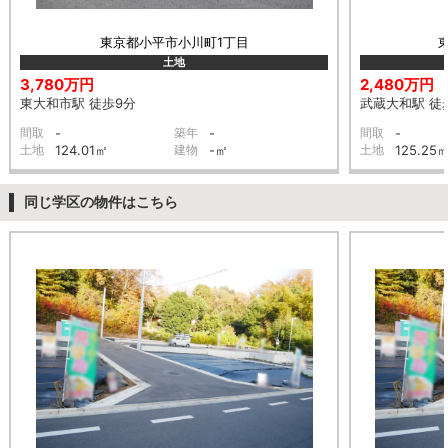
東京都小平市小川町1丁目
土地
3,780万円
2,480万円
東大和市駅 徒歩9分
武蔵大和駅 徒
間取
-
築年
-
間取
-
土地
124.01㎡
建物
-㎡
土地
125.25
同じ学区の物件はこちら