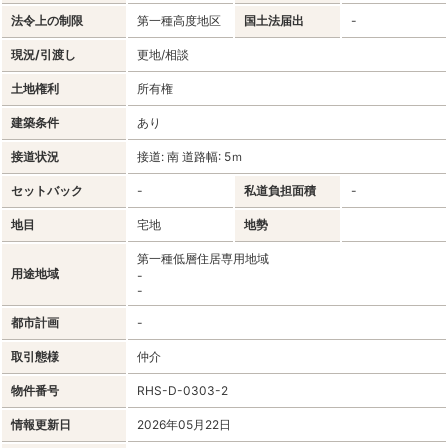
法令上の制限
第一種高度地区
国土法届出
-
現況/引渡し
更地/相談
土地権利
所有権
建築条件
あり
接道状況
接道: 南 道路幅: 5ｍ
セットバック
-
私道負担面積
-
地目
宅地
地勢
第一種低層住居専用地域
用途地域
-
-
都市計画
-
取引態様
仲介
物件番号
RHS-D-0303-2
情報更新日
2026年05月22日