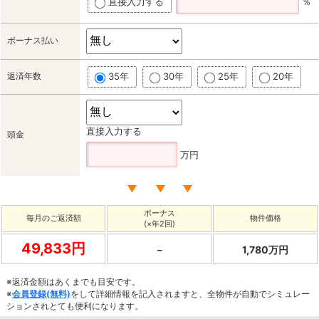
直接入力する
％
ボーナス払い
返済年数
35年
30年
25年
20年
直接入力する
頭金
万円
ボーナス
毎月のご返済額
物件価格
(×年2回)
49,833円
－
1,780万円
※返済金額はあくまでも目安です。
※
会員登録(無料)
をして詳細情報を記入されますと、全物件が自動でシミュレー
ションされとても便利になります。