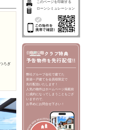
このページを印刷する
ローンシミュレーション
クラブ特典
予告物件
先行配信!!
を
つろぎ
弊社グループ会社で建てた
新築一戸建てを会員様限定で
先行配信いたします！
人気の物件はホームページ掲載前
に成約になってしまうこともござ
いますので、
お早めにお問合せ下さい！