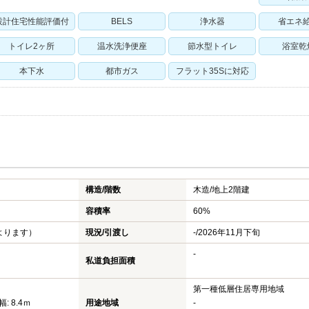
設計住宅性能評価付
BELS
浄水器
省エネ
トイレ2ヶ所
温水洗浄便座
節水型トイレ
浴室乾
本下水
都市ガス
フラット35Sに対応
構造/階数
木造/
地上2階建
容積率
60%
よります）
現況/引渡し
-/2026年11月下旬
-
私道負担面積
第一種低層住居専用地域
: 8.4ｍ
用途地域
-