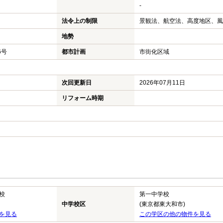
-
法令上の制限
景観法、航空法、高度地区、風
地勢
6号
都市計画
市街化区域
次回更新日
2026年07月11日
リフォーム時期
校
第一中学校
中学校区
(東京都東大和市)
を見る
この学区の他の物件を見る