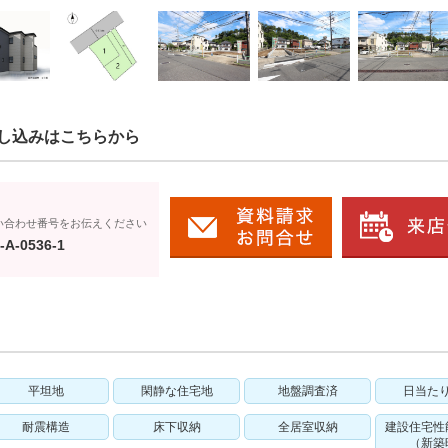
し込みはこちらから
い合わせ番号をお伝えください
-A-0536-1
平坦地
閑静な住宅地
地盤調査済
日当た
耐震構造
床下収納
全居室収納
建設住宅性
（新築