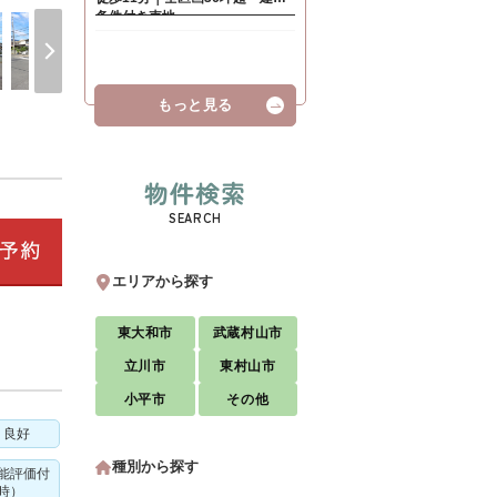
もっと見る
物件検索
SEARCH
エリアから探す
東大和市
武蔵村山市
立川市
東村山市
小平市
その他
り良好
種別から探す
能評価付
時）