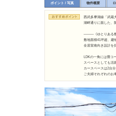
ポイント / 写真
物件概要
ロ
西武多摩湖線「武蔵大
湖畔通りに面した、
―――《ゆとりある
敷地面積41坪超、建
全居室南向き設計を
LDKの一角には畳
スペースとしても活
カースペースは2台
ご夫婦それぞれのお