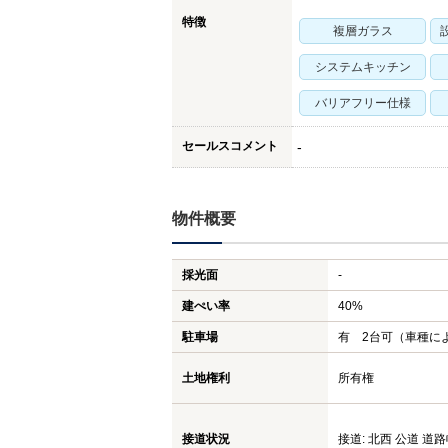
特徴
複層ガラス
システムキッチン
バリアフリー仕様
セールスコメント
-
物件概要
採光面
-
建ぺい率
40%
駐車場
有 2台可（車種に
土地権利
所有権
接道状況
接道: 北西 公道 道路幅