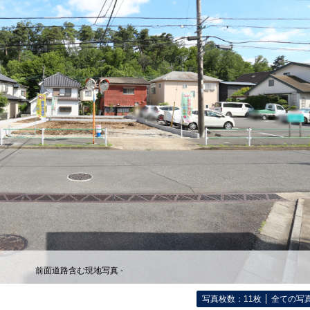
前面道路含む現地写真 -
写真枚数：11枚
全ての写