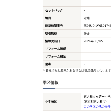
セットバック
-
地目
宅地
建築確認番号
第26UDI1W建0174
取引態様
仲介
情報更新日
2026年06月27日
リフォーム箇所
リフォーム補足
備考
-
※各種情報と差異がある場合は現況優先となります
学区情報
東大和市立第一小学
小学校区
(東京都東大和市)
この学区の他の物件