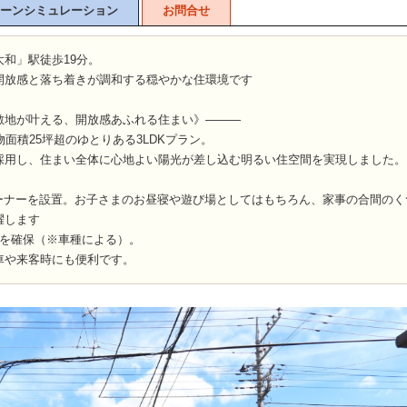
ーンシミュレーション
お問合せ
和」駅徒歩19分。
開放感と落ち着きが調和する穏やかな住環境です
敷地が叶える、開放感あふれる住まい》―――
物面積25坪超のゆとりある3LDKプラン。
採用し、住まい全体に心地よい陽光が差し込む明るい住空間を実現しました。
コーナーを設置。お子さまのお昼寝や遊び場としてはもちろん、家事の合間のく
躍します
分を確保（※車種による）。
車や来客時にも便利です。