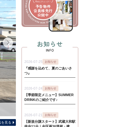
早めにチェック！
予告物件
会員様先行
公開中
お知らせ
INFO
間取り図（
真を見る