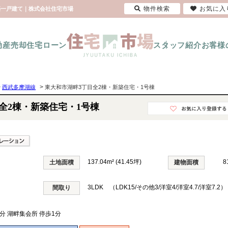
物件検索
お気に入
新築一戸建て｜株式会社住宅市場
動産売却
住宅ローン
スタッフ紹介
お客様
>
>
西武多摩湖線
東大和市湖畔3丁目全2棟・新築住宅・1号棟
全2棟・新築住宅・1号棟
137.04m² (41.45坪)
8
土地面積
建物面積
3LDK （LDK15/その他3/洋室4/洋室4.7/洋室7.2）
間取り
分 湖畔集会所 停歩1分