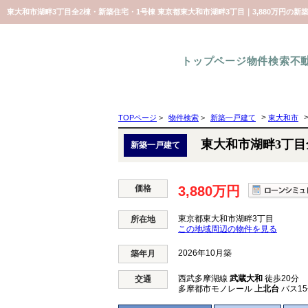
東大和市湖畔3丁目全2棟・新築住宅・1号棟 東京都東大和市湖畔3丁目｜3,880万円の
トップページ
物件検索
不
>
TOPページ
>
物件検索
>
新築一戸建て
東大和市
東大和市湖畔3丁目
新築一戸建て
価格
3,880万円
東京都東大和市湖畔3丁目
所在地
この地域周辺の物件を見る
2026年10月築
築年月
西武多摩湖線
武蔵大和
徒歩20分
交通
多摩都市モノレール
上北台
バス15