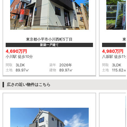
東京都小平市小川西町5丁目
東
新築一戸建て
4,690万円
4,980万円
小川駅 徒歩10分
八坂駅 徒歩11
間取
3LDK
築年
2026年
間取
3LDK
土地
89.97㎡
建物
89.97㎡
土地
115.62㎡
広さの近い物件はこちら