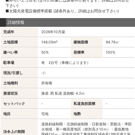
下さい)
■太陽光発電設備標準搭載 (諸条件あり。詳細はお問合せ下さい)
詳細情報
完成年
2026年10月築
土地面積
146.05m²
建物面積
94.76㎡
建ぺい率
50%
容積率
100%
駐車場
有 2台可（車種によります）
現況/引渡し
-/-
土地権利
所有権
接道状況
接道: 西 私道 道路幅: 4.2ｍ
セットバック
-
私道負担面積
-
地目
宅地
地勢
道路斜線制限・北側斜線制限・日影規制・景観法・準防
火地域・第一種高度地区（絶対高さ10ｍ）・最低敷地
法令上の制限
面積110㎡・宅地造成等工事規制区域内及び特定盛土等