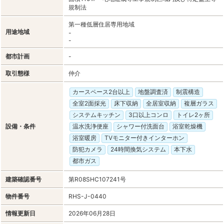
規制法
第一種低層住居専用地域
用途地域
-
-
都市計画
-
取引態様
仲介
カースペース2台以上
地盤調査済
制震構造
全室2面採光
床下収納
全居室収納
複層ガラス
システムキッチン
3口以上コンロ
トイレ2ヶ所
設備・条件
温水洗浄便座
シャワー付洗面台
浴室乾燥機
浴室暖房
TVモニター付きインターホン
防犯カメラ
24時間換気システム
本下水
都市ガス
建築確認番号
第R08SHC107241号
物件番号
RHS-J-0440
情報更新日
2026年06月28日