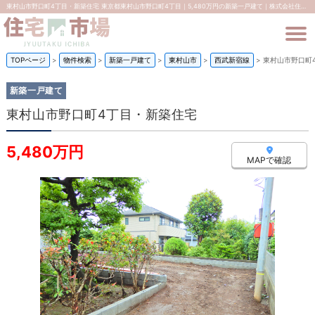
東村山市野口町4丁目・新築住宅 東京都東村山市野口町4丁目｜5,480万円の新築一戸建て｜株式会社住宅市場
TOPページ
>
物件検索
>
新築一戸建て
>
東村山市
>
西武新宿線
>
東村山市野口町
新築一戸建て
東村山市野口町4丁目・新築住宅
5,480万円
MAPで確認