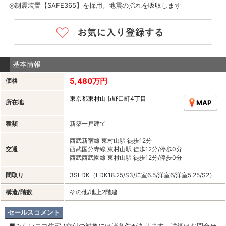
◎制震装置【SAFE365】を採用。地震の揺れを吸収します
基本情報
5,480万円
価格
東京都東村山市野口町4丁目
所在地
MAP
種類
新築一戸建て
西武新宿線 東村山駅 徒歩12分
交通
西武国分寺線 東村山駅 徒歩12分/停歩0分
西武西武園線 東村山駅 徒歩12分/停歩0分
間取り
3SLDK（LDK18.25/S3/洋室6.5/洋室6/洋室5.25/S2）
構造/階数
その他/地上2階建
セールスコメント
■みらいエコ住宅 (交付の対象には諸条件があります。詳細はお問合せ