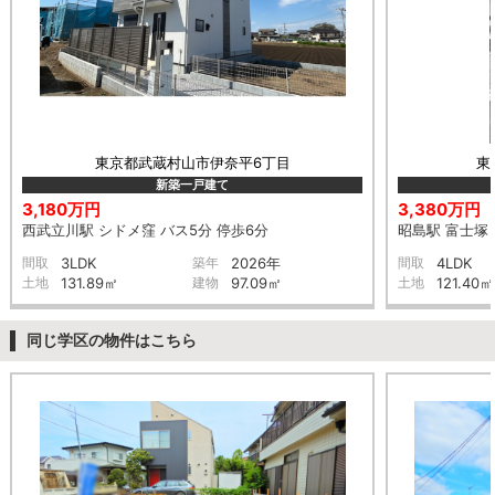
東京都武蔵村山市伊奈平6丁目
東
新築一戸建て
3,180万円
3,380万円
西武立川駅 シドメ窪 バス5分 停歩6分
昭島駅 富士塚 
間取
3LDK
築年
2026年
間取
4LDK
土地
131.89㎡
建物
97.09㎡
土地
121.40㎡
同じ学区の物件はこちら