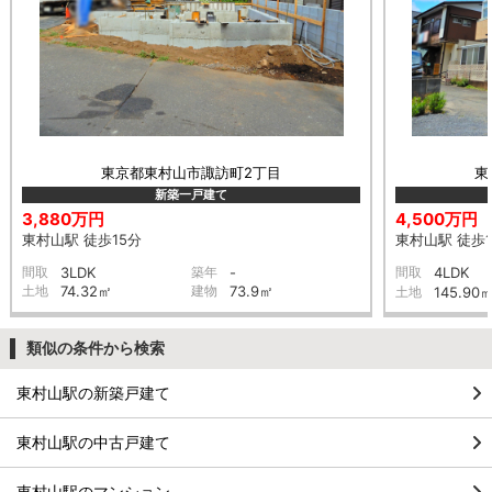
東京都東村山市諏訪町2丁目
東
新築一戸建て
3,880万円
4,500万円
東村山駅 徒歩15分
東村山駅 徒歩1
間取
3LDK
築年
-
間取
4LDK
土地
74.32㎡
建物
73.9㎡
土地
145.90
類似の条件から検索
東村山駅の新築戸建て
東村山駅の中古戸建て
東村山駅のマンション