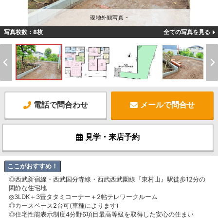
現地外観写真 -
写真枚数：8枚
全ての写真を見る
電話で問合わせ
メールで問合せ
見学・来店予約
ここがおすすめ！
◎西武新宿線・西武国分寺線・西武西武園線『東村山』駅徒歩12分の
閑静な住宅地
◎3LDK＋3畳タタミコーナー＋2帖テレワークルーム
◎カースペース2台可(車種によります)
◎住宅性能表示制度4分野6項目最高等級を取得した安心の住まい