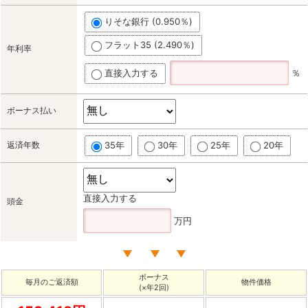
りそな銀行 (0.950％)
フラット35 (2.490％)
年利率
直接入力する
％
ボーナス払い
返済年数
35年
30年
25年
20年
直接入力する
頭金
万円
ボーナス
毎月のご返済額
物件価格
(×年2回)