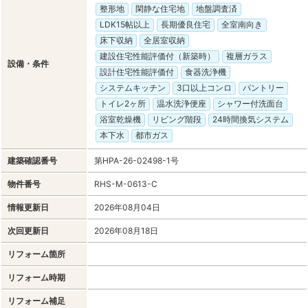
整形地
閑静な住宅地
地盤調査済
LDK15帖以上
長期優良住宅
全室南向き
床下収納
全居室収納
建設住宅性能評価付（新築時）
複層ガラス
設備・条件
設計住宅性能評価付
食器洗浄機
システムキッチン
3口以上コンロ
パントリー
トイレ2ヶ所
温水洗浄便座
シャワー付洗面台
浴室乾燥機
リビング階段
24時間換気システム
本下水
都市ガス
建築確認番号
第HPA-26-02498-1号
物件番号
RHS-M-0613-C
情報更新日
2026年08月04日
次回更新日
2026年08月18日
リフォーム箇所
リフォーム時期
リフォーム補足