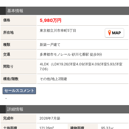
基本情報
5,980万円
価格
東京都立川市幸町5丁目
所在地
MAP
種類
新築一戸建て
交通
多摩都市モノレール 砂川七番駅 徒歩9分
4LDK（LDK19.26/洋室4.09/洋室4.09/洋室5.93/洋室
間取り
7.06）
構造/階数
その他/地上2階建
セールスコメント
-
詳細情報
完成年
2026年7月築
土地面積
121.26m²
建物面積
95.33㎡