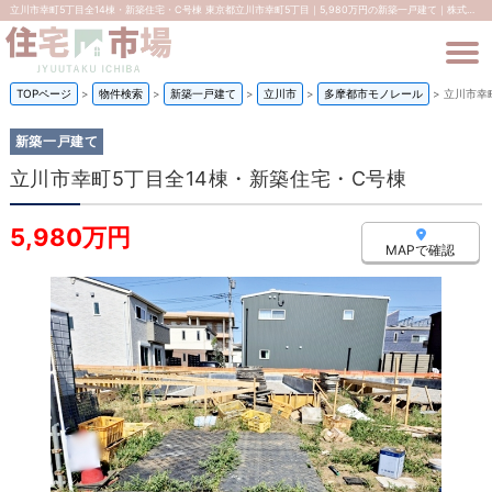
立川市幸町5丁目全14棟・新築住宅・C号棟 東京都立川市幸町5丁目｜5,980万円の新築一戸建て｜株式会社住宅市場
TOPページ
>
物件検索
>
新築一戸建て
>
立川市
>
多摩都市モノレール
>
立川市幸
新築一戸建て
立川市幸町5丁目全14棟・新築住宅・C号棟
5,980万円
MAPで確認