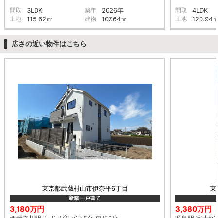
間取
3LDK
築年
2026年
間取
4LDK
土地
115.62㎡
建物
107.64㎡
土地
120.94
広さの近い物件はこちら
東京都武蔵村山市伊奈平6丁目
東
新築一戸建て
3,180万円
3,380万円
西武立川駅 シドメ窪 バス5分 停歩6分
昭島駅 富士塚 