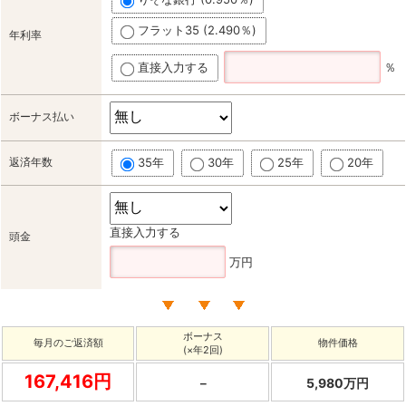
フラット35 (2.490％)
年利率
直接入力する
％
ボーナス払い
返済年数
35年
30年
25年
20年
直接入力する
頭金
万円
ボーナス
毎月のご返済額
物件価格
(×年2回)
167,416円
－
5,980万円