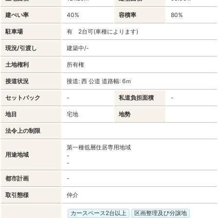
建ぺい率
40%
容積率
80%
駐車場
有 2台可(車種によります)
現況/引渡し
建築中/-
土地権利
所有権
接道状況
接道: 西 公道 道路幅: 6ｍ
セットバック
-
私道負担面積
-
地目
宅地
地勢
法令上の制限
第一種低層住居専用地域
用途地域
-
-
都市計画
-
取引態様
仲介
カースペース2台以上
区画整理及び分譲地