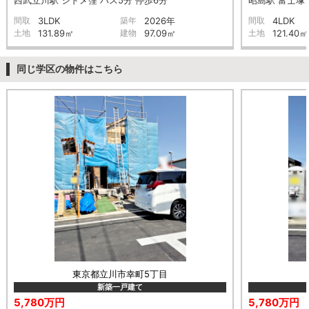
間取
3LDK
築年
2026年
間取
4LDK
土地
131.89㎡
建物
97.09㎡
土地
121.40㎡
同じ学区の物件はこちら
東京都立川市幸町5丁目
新築一戸建て
5,780万円
5,780万円