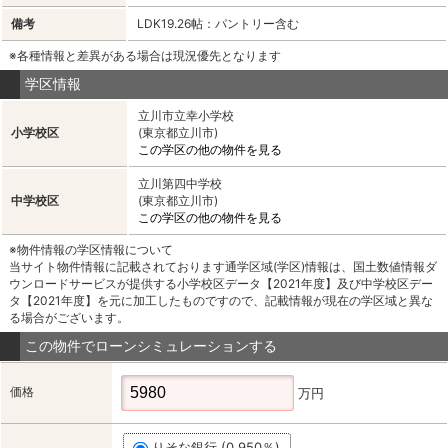
備考
LDK19.26帖：パントリー含む
※各種情報と差異がある場合は現況優先となります
学区情報
立川市立幸小学校
小学校区
(東京都立川市)
この学区の他の物件を見る
立川第四中学校
中学校区
(東京都立川市)
この学区の他の物件を見る
※物件情報の学区情報について
当サイト物件情報に記載されております通学区域(学区)情報は、国土数値情報ダ
ウンロードサービスが提供する小学校区データ【2021年度】及び中学校区デー
タ【2021年度】を元に加工したものですので、記載情報が現在の学区域と異な
る場合がございます。
この物件でローンシミュレーションする
価格
万円
りそな銀行 (0.950％)