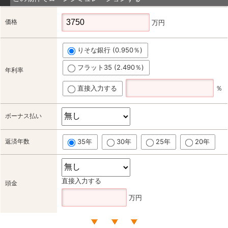
価格
万円
りそな銀行 (0.950％)
フラット35 (2.490％)
年利率
直接入力する
％
ボーナス払い
返済年数
35年
30年
25年
20年
直接入力する
頭金
万円