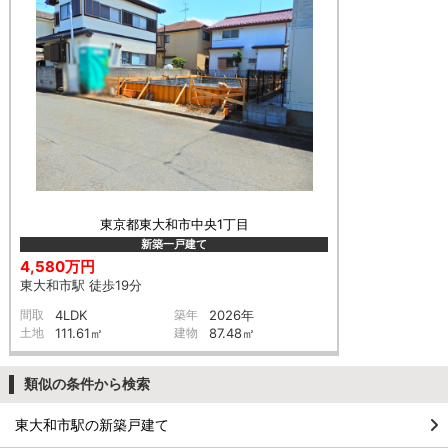
東京都東大和市中央1丁目
新築一戸建て
4,580万円
東大和市駅 徒歩19分
間取
4LDK
築年
2026年
土地
111.61㎡
建物
87.48㎡
類似の条件から検索
東大和市駅の新築戸建て