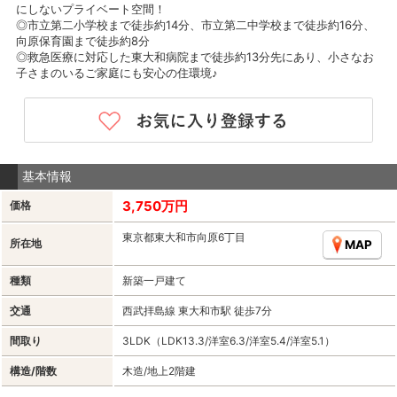
にしないプライベート空間！
◎市立第二小学校まで徒歩約14分、市立第二中学校まで徒歩約16分、
向原保育園まで徒歩約8分
◎救急医療に対応した東大和病院まで徒歩約13分先にあり、小さなお
子さまのいるご家庭にも安心の住環境♪
基本情報
3,750万円
価格
東京都東大和市向原6丁目
所在地
MAP
種類
新築一戸建て
交通
西武拝島線 東大和市駅 徒歩7分
間取り
3LDK（LDK13.3/洋室6.3/洋室5.4/洋室5.1）
構造/階数
木造/地上2階建