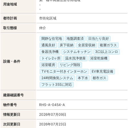
用途地域
-
-
都市計画
市街化区域
取引態様
仲介
閑静な住宅地
地盤調査済
日当たり良好
通風良好
床下収納
全居室収納
複層ガラス
食器洗浄機
システムキッチン
3口以上コンロ
トイレ2ヶ所
温水洗浄便座
浴室乾燥機
設備・条件
浴室暖房
リビング階段
TVモニター付きインターホン
EV車充電設備
24時間換気システム
本下水
都市ガス
フラット35Sに対応
建築確認番号
物件番号
RHS-A-0454-A
情報更新日
2026年07月09日
次回更新日
2026年07月23日