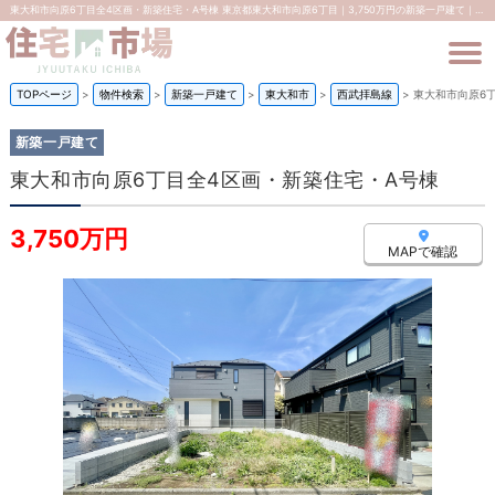
東大和市向原6丁目全4区画・新築住宅・A号棟 東京都東大和市向原6丁目｜3,750万円の新築一戸建て｜株式会社住宅市場
TOPページ
>
物件検索
>
新築一戸建て
>
東大和市
>
西武拝島線
>
東大和市向原6
新築一戸建て
東大和市向原6丁目全4区画・新築住宅・A号棟
3,750万円
MAPで確認