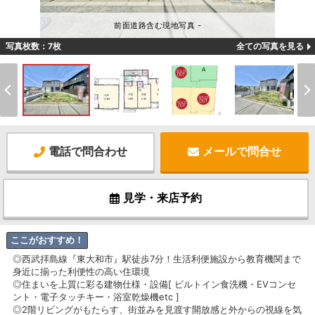
前面道路含む現地写真 -
写真枚数：7枚
全ての写真を見る
電話で問合わせ
メールで問合せ
見学・来店予約
ここがおすすめ！
◎西武拝島線『東大和市』駅徒歩7分！生活利便施設から教育機関まで
身近に揃った利便性の高い住環境
◎住まいを上質に彩る建物仕様・設備[ ビルトイン食洗機・EVコンセ
ント・電子タッチキー・浴室乾燥機etc ]
◎2階リビングがもたらす、街並みを見渡す開放感と外からの視線を気