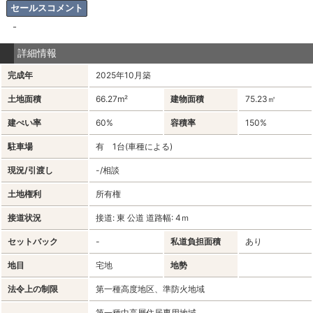
セールスコメント
-
詳細情報
完成年
2025年10月築
土地面積
66.27m²
建物面積
75.23㎡
建ぺい率
60%
容積率
150%
駐車場
有 1台(車種による)
現況/引渡し
-/相談
土地権利
所有権
接道状況
接道: 東 公道 道路幅: 4ｍ
セットバック
-
私道負担面積
あり
地目
宅地
地勢
法令上の制限
第一種高度地区、準防火地域
第一種中高層住居専用地域