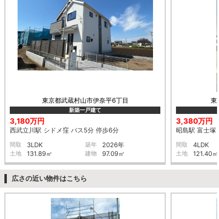
東京都武蔵村山市伊奈平6丁目
東
新築一戸建て
3,180万円
3,380万円
西武立川駅 シドメ窪 バス5分 停歩6分
昭島駅 富士塚 
間取
3LDK
築年
2026年
間取
4LDK
土地
131.89㎡
建物
97.09㎡
土地
121.40㎡
広さの近い物件はこちら