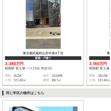
東京都武蔵村山市中原4丁目
東
新築一戸建て
3,380万円
3,180万円
昭島駅 富士塚 バス23分 停歩1分
昭島駅 富士塚 
間取
4LDK
築年
2026年
間取
3SLDK
土地
121.40㎡
建物
89.1㎡
土地
121.40㎡
同じ学区の物件はこちら