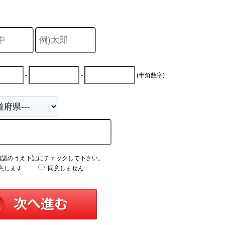
-
-
(半角数字)
確認のうえ下記にチェックして下さい。
意します
同意しません