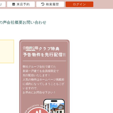
り
来店予約
検索履歴
ログイン
の声
会社概要
お問い合わせ
クラブ特典
予告物件
先行配信!!
を
弊社グループ会社で建てた
新築一戸建てを会員様限定で
先行配信いたします！
人気の物件はホームページ掲載前
に成約になってしまうこともござ
いますので、
お早めにお問合せ下さい！