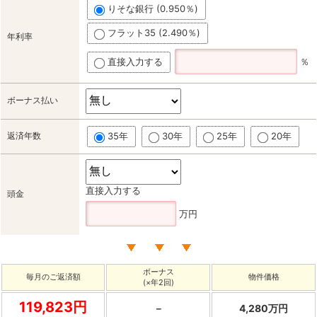
りそな銀行 (0.950％)
フラット35 (2.490％)
年利率
直接入力する
％
ボーナス払い
返済年数
35年
30年
25年
20年
直接入力する
頭金
万円
ボーナス
毎月のご返済額
物件価格
(×年2回)
119,823円
－
4,280万円