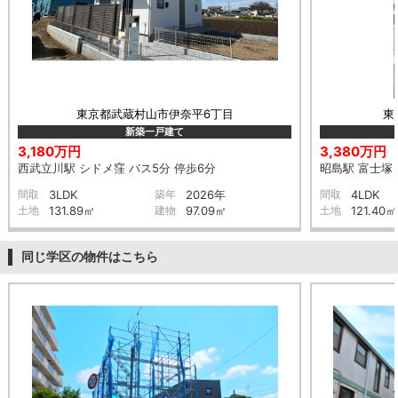
東京都武蔵村山市伊奈平6丁目
東
新築一戸建て
3,180万円
3,380万円
西武立川駅 シドメ窪 バス5分 停歩6分
昭島駅 富士塚 
間取
3LDK
築年
2026年
間取
4LDK
土地
131.89㎡
建物
97.09㎡
土地
121.40㎡
同じ学区の物件はこちら