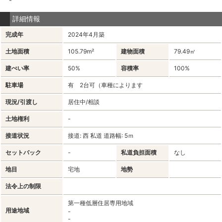
詳細情報
完成年
2024年4月築
土地面積
105.79m²
建物面積
79.49㎡
建ぺい率
50%
容積率
100%
駐車場
有 2台可（車種によります
現況/引渡し
居住中/相談
土地権利
-
接道状況
接道: 西 私道 道路幅: 5ｍ
セットバック
-
私道負担面積
なし
地目
宅地
地勢
法令上の制限
第一種低層住居専用地域
用途地域
-
-