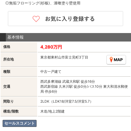
◎無垢フローリング(杉板)、漆喰塗り壁使用
基本情報
4,280万円
価格
東京都東村山市富士見町3丁目
所在地
MAP
種類
中古一戸建て
西武多摩湖線 武蔵大和駅 徒歩16分
交通
西武新宿線 久米川駅 徒歩0分/バス10分 東大和清水郵便
局 停歩6分
間取り
2LDK（LDK18/洋室7.5/洋室5.7）
構造/階数
木造/地上2階建
セールスコメント
-