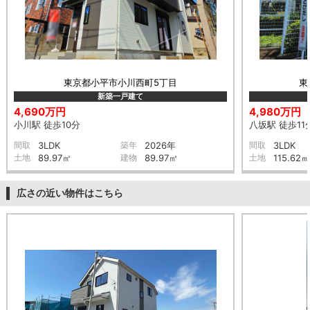
東京都小平市小川西町5丁目
東
新築一戸建て
4,690万円
4,980万円
小川駅 徒歩10分
八坂駅 徒歩11
間取
3LDK
築年
2026年
間取
3LDK
土地
89.97㎡
建物
89.97㎡
土地
115.62㎡
広さの近い物件はこちら