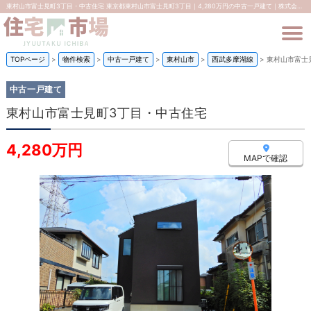
東村山市富士見町3丁目・中古住宅 東京都東村山市富士見町3丁目｜4,280万円の中古一戸建て｜株式会社住宅市場
TOPページ
>
物件検索
>
中古一戸建て
>
東村山市
>
西武多摩湖線
>
東村山市富士
中古一戸建て
東村山市富士見町3丁目・中古住宅
4,280万円
MAPで確認