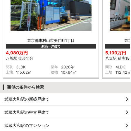
東京都東村山市美住町1丁目
東
新築一戸建て
4,980万円
5,199万円
八坂駅 徒歩11分
八坂駅 徒歩18
間取
3LDK
築年
2026年
間取
4LDK
土地
115.62㎡
建物
107.64㎡
土地
112.42㎡
類似の条件から検索
武蔵大和駅の新築戸建て
武蔵大和駅の中古戸建て
武蔵大和駅のマンション