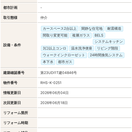
都市計画
-
取引態様
仲介
カースペース2台以上
閑静な住宅地
耐震構造
間取り変更可能
複層ガラス
BELS
システムキッチン
設備・条件
3口以上コンロ
温水洗浄便座
リビング階段
ウォークインクローゼット
24時間換気システム
本下水
都市ガス
建築確認番号
第23UDI1T建04846号
物件番号
RHS-K-0251
情報更新日
2026年06月04日
次回更新日
2026年06月18日
リフォーム箇所
リフォーム時期