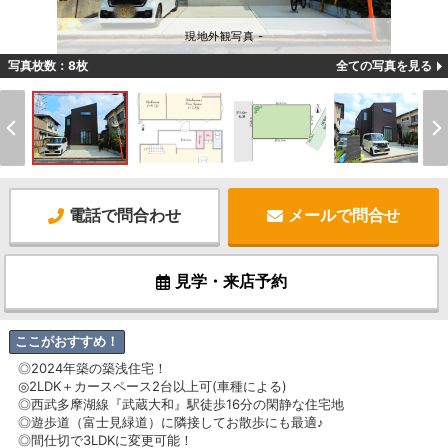
現地外観写真 -
写真枚数：8枚
全ての写真を見る
電話で問合わせ
メールで問合せ
見学・来店予約
ここがおすすめ！
◎2024年築の築浅住宅！
◎2LDK＋カースペース2台以上可(車種による)
◎西武多摩湖線『武蔵大和』駅徒歩16分の閑静な住宅地
◎遊歩道（富士見緑道）に隣接してお散歩にも最適♪
◎間仕切で3LDKに変更可能！