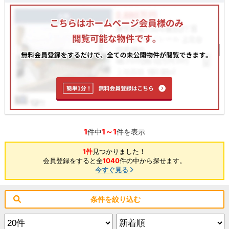
1
1～1
件中
件を表示
1件
見つかりました！
会員登録をすると全
1040
件の中から探せます。
今すぐ見る
条件を絞り込む