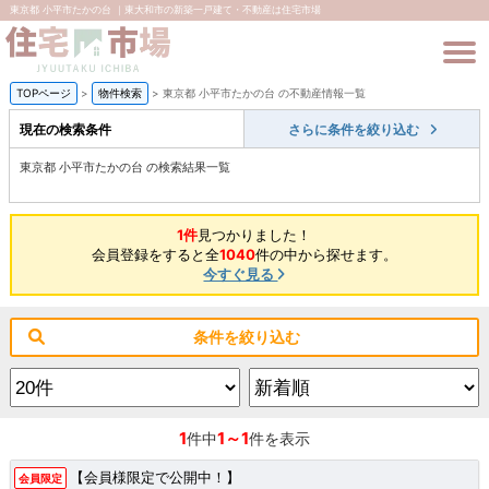
東京都 小平市たかの台 ｜東大和市の新築一戸建て・不動産は住宅市場
TOPページ
>
物件検索
>
東京都 小平市たかの台 の不動産情報一覧
現在の検索条件
さらに条件を絞り込む
東京都 小平市たかの台 の検索結果一覧
1件
見つかりました！
会員登録をすると全
1040
件の中から探せます。
今すぐ見る
条件を絞り込む
1
1～1
件中
件を表示
【会員様限定で公開中！】
会員限定