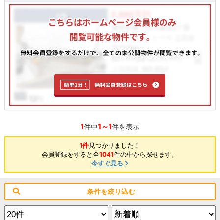
1
1～1
件中
件を表示
1件
見つかりました！
会員登録をすると全
1041
件の中から探せます。
今すぐ見る
条件を絞り込む