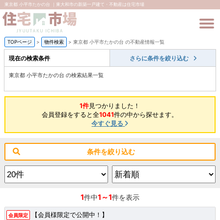
東京都 小平市たかの台 ｜東大和市の新築一戸建て・不動産は住宅市場
TOPページ
>
物件検索
>
東京都 小平市たかの台 の不動産情報一覧
現在の検索条件
さらに条件を絞り込む
東京都 小平市たかの台 の検索結果一覧
1件
見つかりました！
会員登録をすると全
1041
件の中から探せます。
今すぐ見る
条件を絞り込む
1
1～1
件中
件を表示
【会員様限定で公開中！】
会員限定