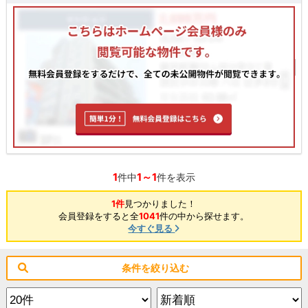
1
1～1
件中
件を表示
1件
見つかりました！
会員登録をすると全
1041
件の中から探せます。
今すぐ見る
条件を絞り込む