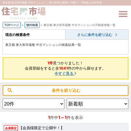
東京都 東大和市蔵敷 中古マンション｜東大和市の新築一戸建て・不動産は住宅市場
TOPページ
>
物件検索
>
東京都 東大和市蔵敷 中古マンションの不動産情報一覧
現在の検索条件
さらに条件を絞り込む
東京都 東大和市蔵敷 中古マンションの検索結果一覧
1件
見つかりました！
会員登録をすると全
1041
件の中から探せます。
今すぐ見る
条件を絞り込む
1
1～1
件中
件を表示
【会員様限定で公開中！】
会員限定