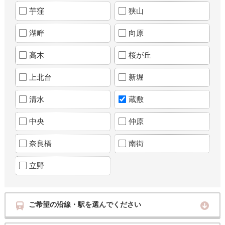
芋窪
狭山
湖畔
向原
高木
桜が丘
上北台
新堀
清水
蔵敷
中央
仲原
奈良橋
南街
立野
ご希望の沿線・駅を選んでください