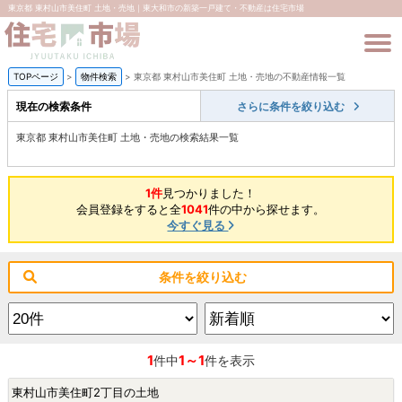
東京都 東村山市美住町 土地・売地｜東大和市の新築一戸建て・不動産は住宅市場
TOPページ
>
物件検索
>
東京都 東村山市美住町 土地・売地の不動産情報一覧
現在の検索条件
さらに条件を絞り込む
東京都 東村山市美住町 土地・売地の検索結果一覧
1件
見つかりました！
会員登録をすると全
1041
件の中から探せます。
今すぐ見る
条件を絞り込む
1
1～1
件中
件を表示
東村山市美住町2丁目の土地