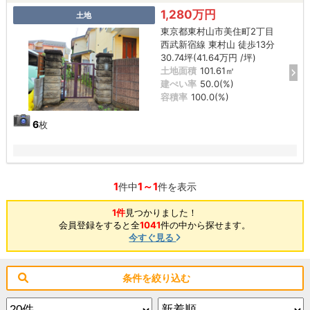
1,280万円
土地
東京都東村山市美住町2丁目
西武新宿線 東村山 徒歩13分
30.74坪(41.64万円 /坪)
土地面積
101.61㎡
建ぺい率
50.0(%)
容積率
100.0(%)
6
枚
1
1～1
件中
件を表示
1件
見つかりました！
会員登録をすると全
1041
件の中から探せます。
今すぐ見る
条件を絞り込む