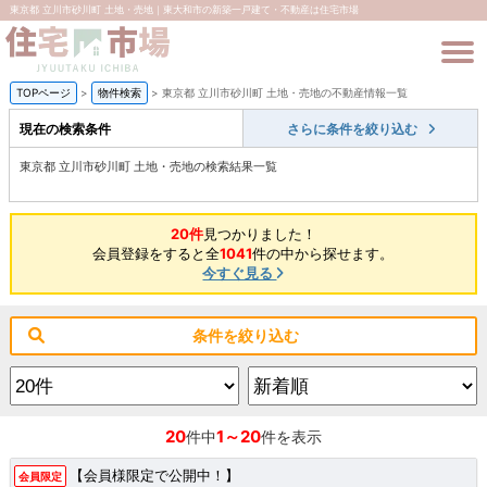
東京都 立川市砂川町 土地・売地｜東大和市の新築一戸建て・不動産は住宅市場
TOPページ
>
物件検索
>
東京都 立川市砂川町 土地・売地の不動産情報一覧
現在の検索条件
さらに条件を絞り込む
東京都 立川市砂川町 土地・売地の検索結果一覧
20件
見つかりました！
会員登録をすると全
1041
件の中から探せます。
今すぐ見る
条件を絞り込む
20
1～20
件中
件を表示
【会員様限定で公開中！】
会員限定