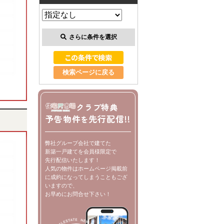
さらに条件を選択
検索ページに戻る
クラブ特典
予告物件
先行配信!!
を
弊社グループ会社で建てた
新築一戸建てを会員様限定で
先行配信いたします！
人気の物件はホームページ掲載前
に成約になってしまうこともござ
いますので、
お早めにお問合せ下さい！