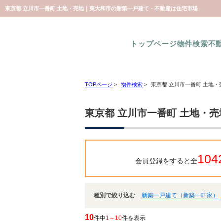
東京都 立川市一番町 土地・売地｜東大和市の新築一戸建て・不動産は住宅市場
トップページ
物件検索
不
TOPページ
>
物件検索
>
東京都 立川市一番町 土地
東京都 立川市一番町 土地・
104
会員登録をすると全
種別で絞り込む
新築一戸建て（新築一軒家）
10
件中
1～10
件を表示