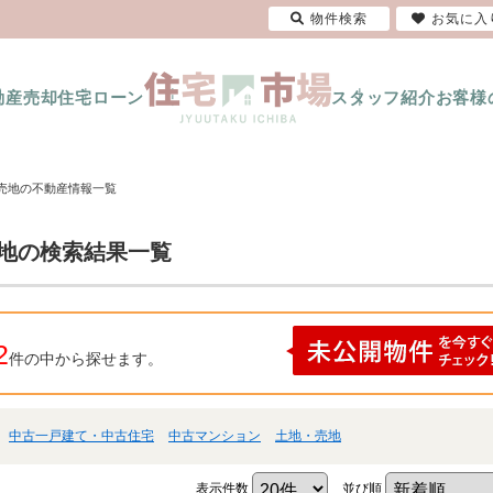
物件検索
お気に入
動産売却
住宅ローン
スタッフ紹介
お客様
・売地の不動産情報一覧
売地の検索結果一覧
2
件の中から探せます。
中古一戸建て・中古住宅
中古マンション
土地・売地
表示件数
並び順