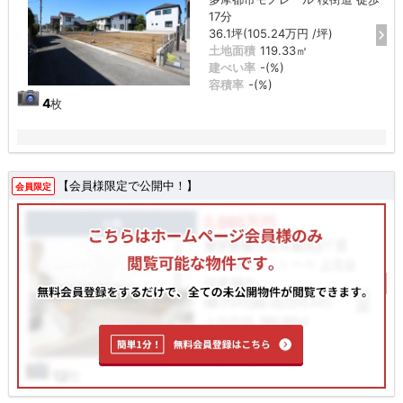
17分
36.1坪(105.24万円 /坪)
土地面積
119.33㎡
建ぺい率
-(%)
容積率
-(%)
4
枚
【会員様限定で公開中！】
会員限定