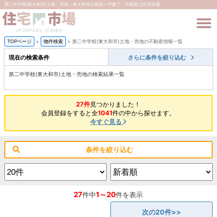
第二中学校(東大和市)土地・売地｜東大和市の新築一戸建て・不動産は住宅市場
TOPページ
>
物件検索
>
第二中学校(東大和市)土地・売地の不動産情報一覧
現在の検索条件
さらに条件を絞り込む
第二中学校(東大和市)土地・売地の検索結果一覧
27件
見つかりました！
会員登録をすると全
1041
件の中から探せます。
今すぐ見る
条件を絞り込む
27
1～20
件中
件を表示
次の20件>>