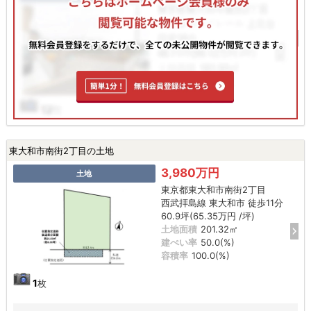
東大和市南街2丁目の土地
3,980万円
土地
東京都東大和市南街2丁目
西武拝島線 東大和市 徒歩11分
60.9坪(65.35万円 /坪)
土地面積
201.32㎡
建ぺい率
50.0(%)
容積率
100.0(%)
1
枚