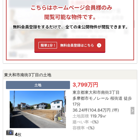
東大和市南街3丁目の土地
3,799万円
土地
東京都東大和市南街3丁目
多摩都市モノレール 桜街道 徒歩
17分
36.24坪(104.84万円 /坪)
土地面積
119.79㎡
建ぺい率
-(%)
容積率
-(%)
4
枚