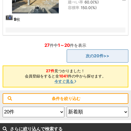
建ぺい率
60.0(%)
容積率
150.0(%)
9
枚
27
1～20
件中
件を表示
次の20件>>
27件
見つかりました！
会員登録をすると全
1041
件の中から探せます。
今すぐ見る
条件を絞り込む
さらに絞り込んで検索する