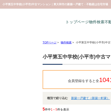
小平第五中学校(小平市)中古マンション｜東大和市の新築一戸建て・不動産は住宅市場
トップページ
物件検索
不
TOPページ
>
物件検索
>
小平第五中学校(小平市)中
小平第五中学校(小平市)中古
104
会員登録をすると全
種別で絞り込む
新築一戸建て（新築一軒家）
5
件中
1～5
件を表示