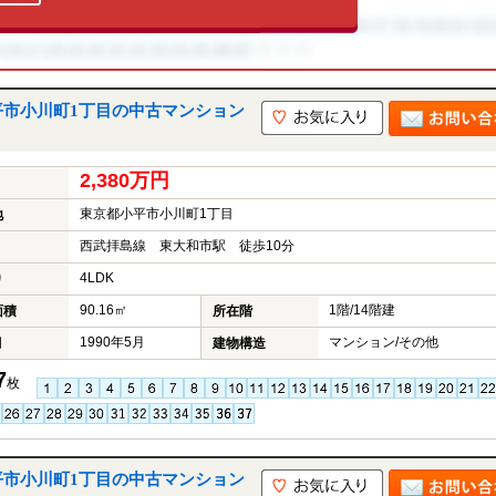
平市小川町1丁目の中古マンション
2,380万円
東京都小平市小川町1丁目
地
西武拝島線 東大和市駅 徒歩10分
4LDK
り
90.16㎡
1階/14階建
面積
所在階
1990年5月
マンション/その他
月
建物構造
7
枚
平市小川町1丁目の中古マンション