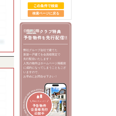
検索ページに戻る
クラブ特典
予告物件
先行配信!!
を
弊社グループ会社で建てた
新築一戸建てを会員様限定で
先行配信いたします！
人気の物件はホームページ掲載前
に成約になってしまうこともござ
いますので、
お早めにお問合せ下さい！
早めにチェック！
予告物件
会員様先行
公開中