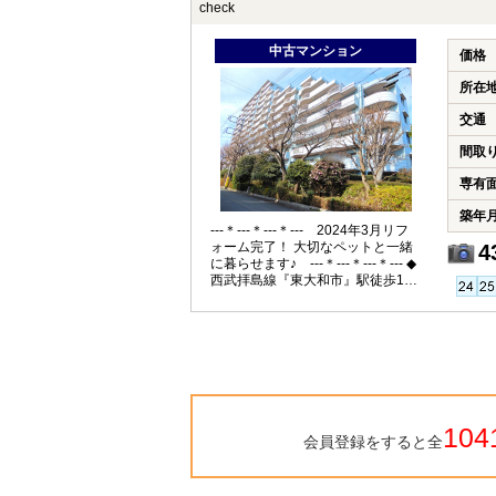
check
き！ ◇公園に囲まれた緑豊かな環
境です
中古マンション
価格
所在
交通
間取
専有
築年
---＊---＊---＊--- 2024年3月リフ
ォーム完了！ 大切なペットと一緒
4
に暮らせます♪ ---＊---＊---＊--- ◆
西武拝島線『東大和市』駅徒歩10
分、JR中央線『立川』駅へもバス
でアクセス可！最寄りバス停まで
徒歩2分♪ ◇スーパー・ドラッグス
トアまで徒歩1分！毎日のお買い物
も近くて便利な住環境です！ ◆安
心のオートロック！不在時にも便
利な宅配ボックス付き！
104
会員登録をすると全