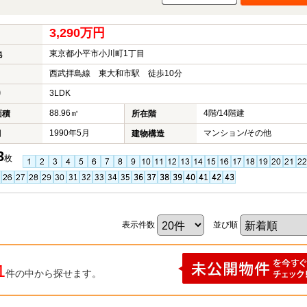
3,290万円
東京都小平市小川町1丁目
地
西武拝島線 東大和市駅 徒歩10分
3LDK
り
88.96㎡
4階/14階建
面積
所在階
1990年5月
マンション/その他
月
建物構造
3
枚
表示件数
並び順
1
件の中から探せます。