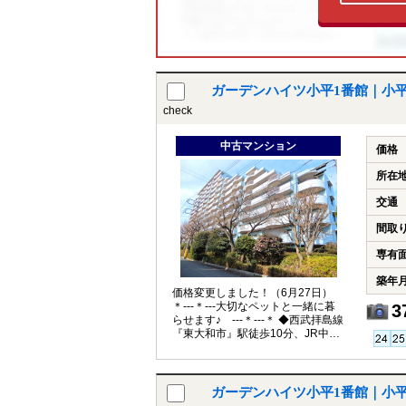
ガーデンハイツ小平1番館｜小
check
中古マンション
価格
所在
交通
間取
専有
築年
価格変更しました！（6月27日）
＊---＊---大切なペットと一緒に暮
3
らせます♪ ---＊---＊ ◆西武拝島線
『東大和市』駅徒歩10分、JR中央
線『立川』駅へもバスでアクセス
可！最寄りバス停まで徒歩2分♪ ◇
南向き1階部分・専用庭付きの
4LDK！ ◆安心のオートロック！不
ガーデンハイツ小平1番館｜小
在時にも便利な宅配ボックス付