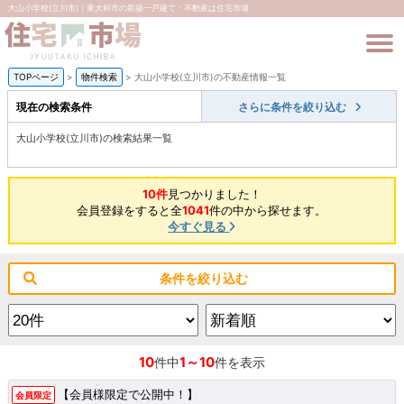
大山小学校(立川市)｜東大和市の新築一戸建て・不動産は住宅市場
TOPページ
>
物件検索
>
大山小学校(立川市)の不動産情報一覧
現在の検索条件
さらに条件を絞り込む
大山小学校(立川市)の検索結果一覧
10件
見つかりました！
会員登録をすると全
1041
件の中から探せます。
今すぐ見る
条件を絞り込む
10
1～10
件中
件を表示
【会員様限定で公開中！】
会員限定