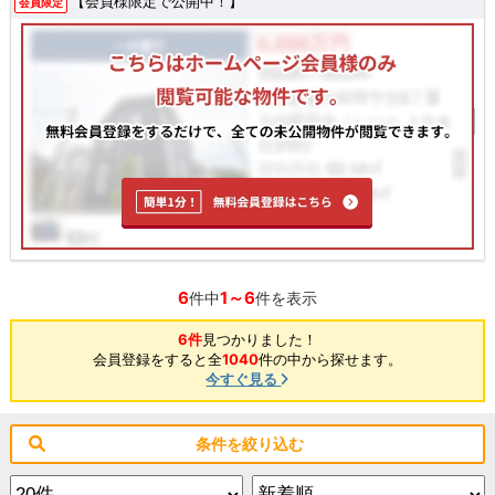
【会員様限定で公開中！】
会員限定
6
1～6
件中
件を表示
6件
見つかりました！
会員登録をすると全
1040
件の中から探せます。
今すぐ見る
条件を絞り込む