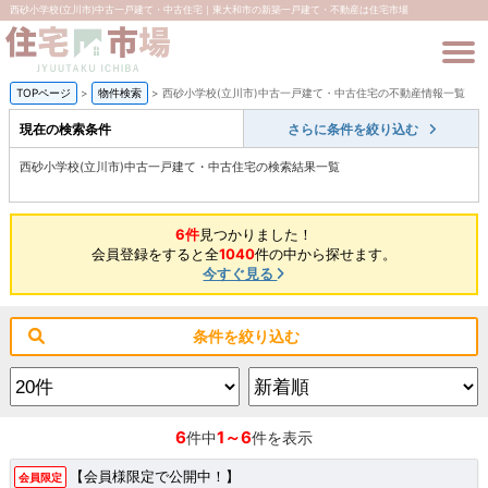
西砂小学校(立川市)中古一戸建て・中古住宅｜東大和市の新築一戸建て・不動産は住宅市場
TOPページ
>
物件検索
>
西砂小学校(立川市)中古一戸建て・中古住宅の不動産情報一覧
現在の検索条件
さらに条件を絞り込む
西砂小学校(立川市)中古一戸建て・中古住宅の検索結果一覧
6件
見つかりました！
会員登録をすると全
1040
件の中から探せます。
今すぐ見る
条件を絞り込む
6
1～6
件中
件を表示
【会員様限定で公開中！】
会員限定