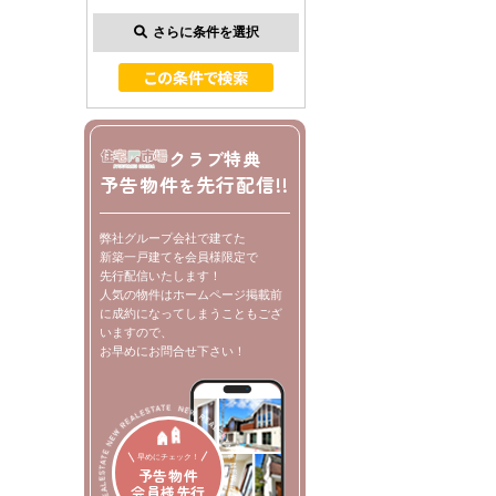
さらに条件を選択
クラブ特典
予告物件
先行配信!!
を
弊社グループ会社で建てた
新築一戸建てを会員様限定で
先行配信いたします！
人気の物件はホームページ掲載前
に成約になってしまうこともござ
いますので、
お早めにお問合せ下さい！
早めにチェック！
予告物件
会員様先行