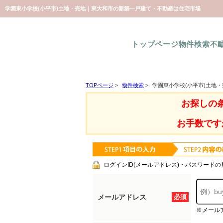
学園東小学校(小平市)土地・売地｜東大和市の新築一戸建て・不動産は住宅市場
トップページ
物件検索
不
TOPページ
>
物件検索
>
学園東小学校(小平市)土地
お探しの
お手数です
ログインID(メールアドレス)・パスワードの
メールアドレス
必須
※メール