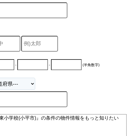
-
-
(半角数字)