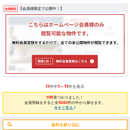
【会員様限定で公開中！】
会員限定
11
1～11
件中
件を表示
11件
見つかりました！
会員登録をすると全
1042
件の中から探せます。
今すぐ見る
条件を絞り込む