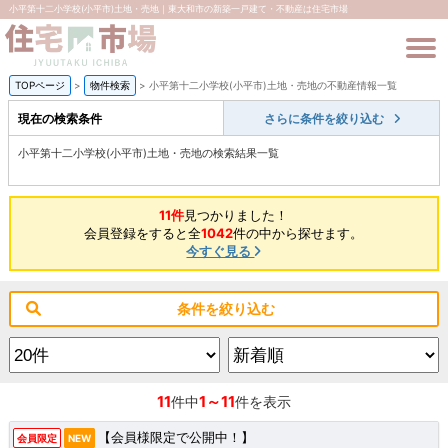
小平第十二小学校(小平市)土地・売地｜東大和市の新築一戸建て・不動産は住宅市場
TOPページ
>
物件検索
>
小平第十二小学校(小平市)土地・売地の不動産情報一覧
現在の検索条件
さらに条件を絞り込む
小平第十二小学校(小平市)土地・売地の検索結果一覧
11件
見つかりました！
会員登録をすると全
1042
件の中から探せます。
今すぐ見る
条件を絞り込む
11
1～11
件中
件を表示
【会員様限定で公開中！】
会員限定
NEW