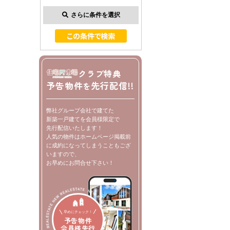
さらに条件を選択
クラブ特典
予告物件
先行配信!!
を
弊社グループ会社で建てた
新築一戸建てを会員様限定で
先行配信いたします！
人気の物件はホームページ掲載前
に成約になってしまうこともござ
いますので、
お早めにお問合せ下さい！
早めにチェック！
予告物件
会員様先行