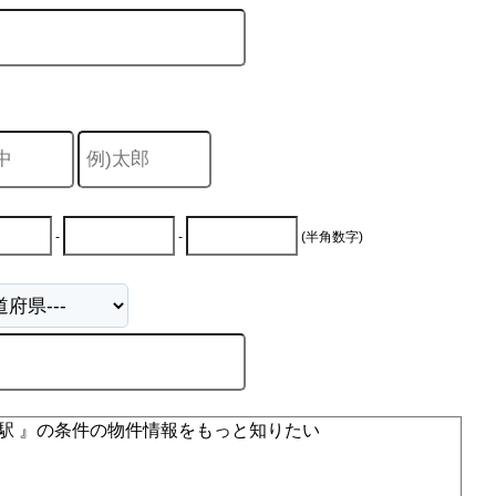
-
-
(半角数字)