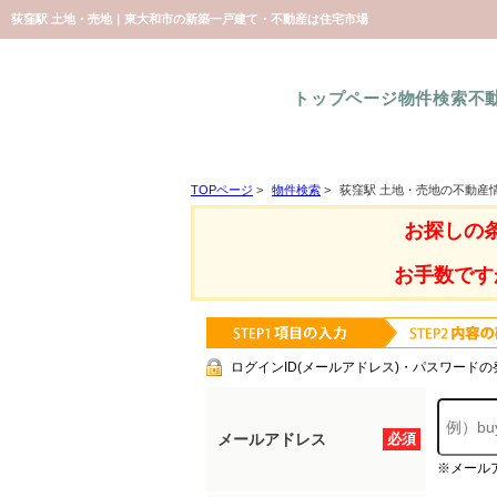
荻窪駅 土地・売地｜東大和市の新築一戸建て・不動産は住宅市場
トップページ
物件検索
不
TOPページ
>
物件検索
>
荻窪駅 土地・売地の不動産
お探しの
お手数です
ログインID(メールアドレス)・パスワードの
メールアドレス
必須
※メール