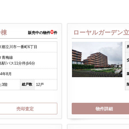
0
号棟
ローヤルガーデン
販売中の物件
件
京都立川市一番町6丁目
Ｒ青梅線
島駅/バス11分停歩6分
84年8月
上3階
総戸数
12戸
売却査定
物件詳細