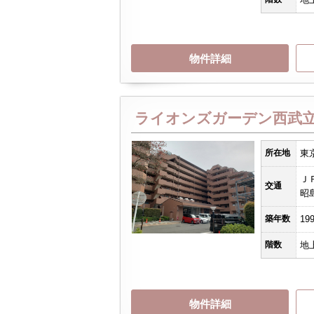
物件詳細
ライオンズガーデン西武
所在地
東
Ｊ
交通
昭
築年数
19
階数
地
物件詳細