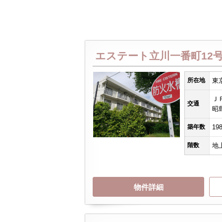
エステート立川一番町12
所在地
東
Ｊ
交通
昭
築年数
19
階数
地
物件詳細