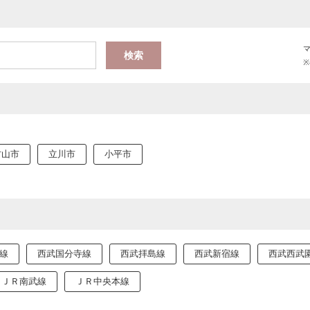
村山市
立川市
小平市
線
西武国分寺線
西武拝島線
西武新宿線
西武西武
ＪＲ南武線
ＪＲ中央本線