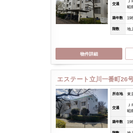
Ｊ
交通
昭
築年数
19
階数
地
物件詳細
エステート立川一番町26
所在地
東
Ｊ
交通
昭
築年数
19
階数
地