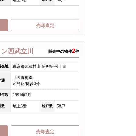
売却査定
2
ョン西武立川
販売中の物件
件
所在地
東京都武蔵村山市伊奈平4丁目
ＪＲ青梅線
交通
昭島駅/徒歩0分
築年数
1991年2月
階数
地上6階
総戸数
58戸
売却査定