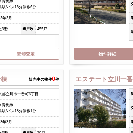
Ｒ青梅線
島駅/バス18分停歩6分
83年3月
上3階
総戸数
455戸
売却査定
物件詳細
0
号棟
エステート立川一番
販売中の物件
件
京都立川市一番町6丁目
Ｒ青梅線
島駅/バス18分停歩1分
83年3月
上3階
総戸数
20戸