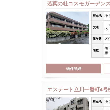
若葉の杜コスモガーデン
所在地
東
Ｊ
交通
立
築年数
20
地
階数
階
物件詳細
エステート立川一番町4号
所在地
東