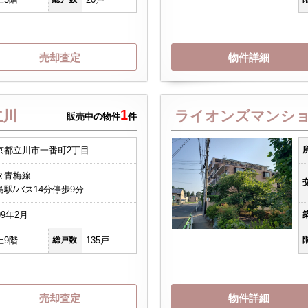
売却査定
物件詳細
1
立川
ライオンズマンシ
販売中の物件
件
京都立川市一番町2丁目
Ｒ青梅線
島駅/バス14分停歩9分
99年2月
上9階
総戸数
135戸
売却査定
物件詳細