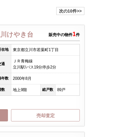
次の10件>>
1
立川けやき台
販売中の物件
件
所在地
東京都立川市若葉町1丁目
ＪＲ青梅線
交通
立川駅/バス19分停歩2分
築年数
2000年8月
階数
地上9階
総戸数
89戸
売却査定