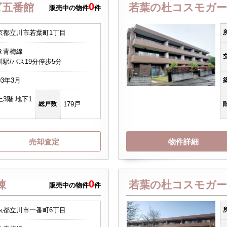
0
ズ五番館
若葉の杜コスモガー
販売中の物件
件
京都立川市若葉町1丁目
Ｒ青梅線
川駅/バス19分停歩5分
03年3月
上3階 地下1
総戸数
179戸
売却査定
物件詳細
0
棟
若葉の杜コスモガー
販売中の物件
件
京都立川市一番町6丁目