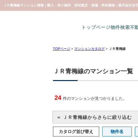
ＪＲ青梅線マンション情報｜購入・売り物件、売却査定・相場・売却価格｜株式会社住
トップページ
物件検索
不
TOPページ
>
マンションカタログ
>
ＪＲ青梅線
ＪＲ青梅線のマンション一覧
24
件のマンションが見つかりました。
＝ ＪＲ青梅線からさらに絞り込む
カタログ並び替え
物件名