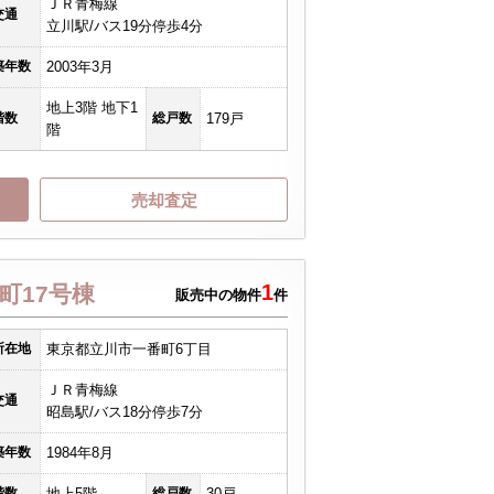
ＪＲ青梅線
交通
立川駅/バス19分停歩4分
築年数
2003年3月
地上3階 地下1
階数
総戸数
179戸
階
売却査定
1
町17号棟
販売中の物件
件
所在地
東京都立川市一番町6丁目
ＪＲ青梅線
交通
昭島駅/バス18分停歩7分
築年数
1984年8月
階数
地上5階
総戸数
30戸