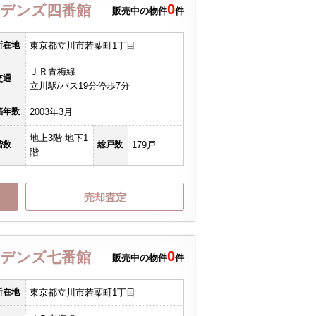
0
デンズ四番館
販売中の物件
件
所在地
東京都立川市若葉町1丁目
ＪＲ青梅線
交通
立川駅/バス19分停歩7分
築年数
2003年3月
地上3階 地下1
階数
総戸数
179戸
階
売却査定
0
デンズ七番館
販売中の物件
件
所在地
東京都立川市若葉町1丁目