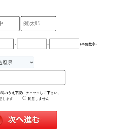
-
-
(半角数字)
確認のうえ下記にチェックして下さい。
意します
同意しません