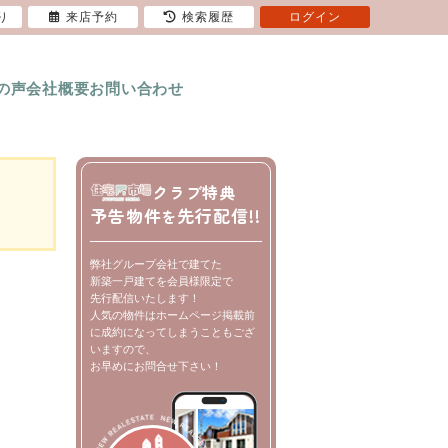
り
来店予約
検索履歴
ログイン
の声
会社概要
お問い合わせ
クラブ特典
予告物件
先行配信!!
を
弊社グループ会社で建てた
新築一戸建てを会員様限定で
先行配信いたします！
人気の物件はホームページ掲載前
に成約になってしまうこともござ
いますので、
お早めにお問合せ下さい！