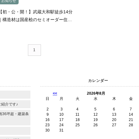
お知らせ
【初・公・開！】武蔵大和駅徒歩14分
｜構造材は国産桧のセミオーダー住宅
が叶う｜限定1区画
1
カレンダー
<<
2026年8月
』
日
月
火
水
木
金
ご紹介です♪
2
3
4
5
6
7
画36坪超・建築条
9
10
11
12
13
14
16
17
18
19
20
21
23
24
25
26
27
28
30
31