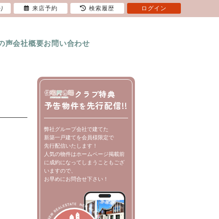
り
来店予約
検索履歴
ログイン
の声
会社概要
お問い合わせ
クラブ特典
予告物件
先行配信!!
を
弊社グループ会社で建てた
新築一戸建てを会員様限定で
先行配信いたします！
人気の物件はホームページ掲載前
に成約になってしまうこともござ
いますので、
お早めにお問合せ下さい！