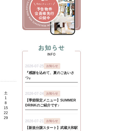
早めにチェック！
予告物件
会員様先行
公開中
お知らせ
INFO
土
1
8
15
22
29