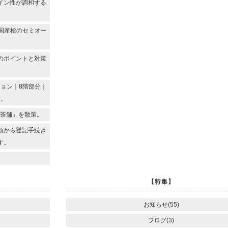
イン性が調和する
国産桧のセミオー
のポイントと対策
ョン｜8階部分｜
す。
門茶舗」を散策。
類から登記手続き
す。
【特集】
お知らせ(55)
ブログ(3)