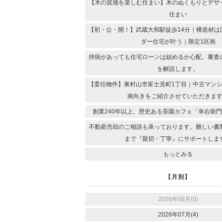
【木の質感を楽しむ住まい】木のぬくもりとデザ
住まい
【初・公・開！】武蔵大和駅徒歩14分｜構造材は
ダー住宅が叶う｜限定1区画
持病があっても住宅ローンは組めるか心配。審査
を解説します。
【委任物件】東村山市富士見町1丁目｜中古マンシ
南向きをご紹介させていただきま
創業240年以上、歴史ある茶園カフェ「幸右衛
不動産売却のご相談も承っております。難しい書
まで『親切・丁寧』にサポートしま
もっとみる
【月別】
2026年08月(0)
2026年07月(4)